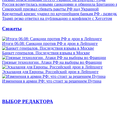
Россия возмутилась новыми санкциями и обвинила Британию 
Сикорский призвал сбивать ракеты РФ над Украиной
Кредитный кризис ударил по крупнейшим банкам РФ - разведк
Трамп резко ответил на публикацию о конфликте с Хегсетом
Сюжеты
Итоги 06.08: Санкции против РФ и дрон в Лейпциге
Банкет генералов. Последствия взрыва в Москве
Грязные технологии. Атаки РФ на выборы во Франции
Эскалация для Европы. Российский дрон в Лейпциге
Изменения в армии РФ: что стоит за решением Путина
ВЫБОР РЕДАКТОРА