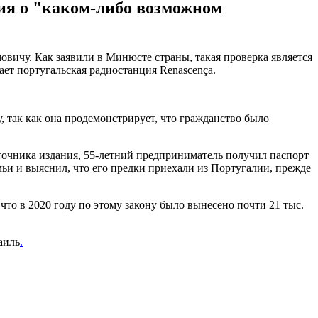
ния о "каком-либо возможном
вичу. Как заявили в Минюсте страны, такая проверка является
щает португальская радиостанция
Renascença
.
, так как она продемонстрирует, что гражданство было
сточника издания, 55-летний предприниматель получил паспорт
мьи и выяснил, что его предки приехали из Португалии, прежде
что в 2020 году по этому закону было вынесено почти 21 тыс.
аиль
.