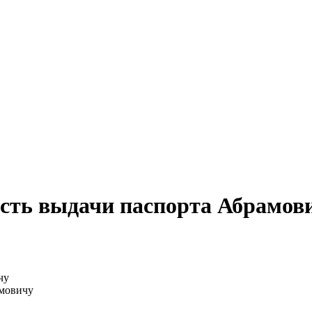
ость выдачи паспорта Абрамов
амовичу