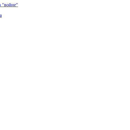
в "войне"
а