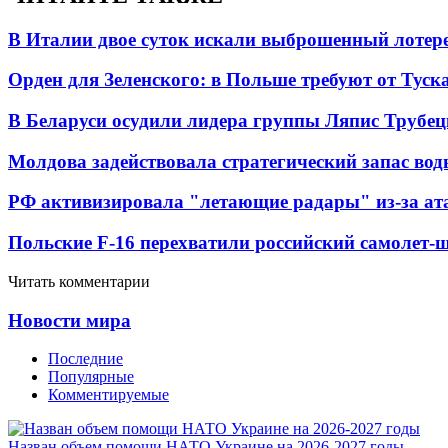
В Италии двое суток искали выброшенный лоте
Орден для Зеленского: в Польше требуют от Туск
В Беларуси осудили лидера группы Ляпис Трубе
Молдова задействовала стратегический запас вод
РФ активизировала "летающие радары" из-за а
Польские F-16 перехватили российский самолет-
Читать комментарии
Новости мира
Последние
Популярные
Комментируемые
Назван объем помощи НАТО Украине на 2026-2027 годы