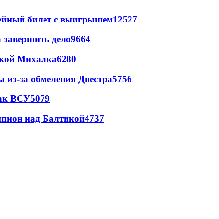
рейный билет с выигрышем
12527
а завершить дело
9664
цкой Михалка
6280
ы из-за обмеления Днестра
5756
так ВСУ
5079
шпион над Балтикой
4737