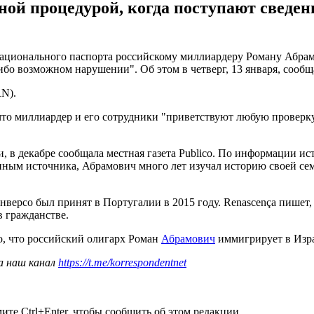
ной процедурой, когда поступают сведе
ационального паспорта российскому миллиардеру Роману Абрамо
ибо возможном нарушении". Об этом в четверг, 13 января, сооб
RN).
 что миллиардер и его сотрудники "приветствуют любую проверку
, в декабре
сообщала
местная газета Publico. По информации и
анным источника, Абрамович много лет изучал историю своей се
нверсо был принят в Португалии в 2015 году. Renascença пишет, 
 гражданстве.
, что российский олигарх Роман
Абрамович
иммигрирует в Изр
а наш канал
https://t.me/korrespondentnet
те Ctrl+Enter, чтобы сообщить об этом редакции.