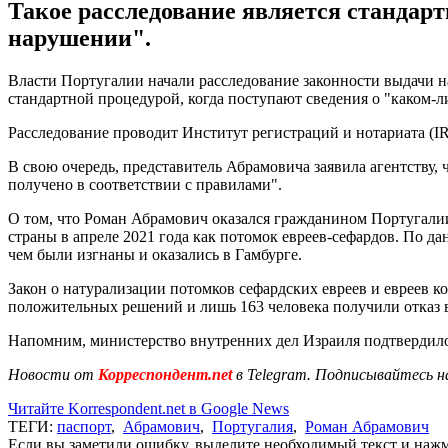
Такое расследование является стандарт
нарушении".
Власти Португалии начали расследование законности выдачи н
стандартной процедурой, когда поступают сведения о "каком-л
Расследование проводит Институт регистраций и нотариата (I
В свою очередь, представитель Абрамовича заявила агентству,
получено в соответствии с правилами".
О том, что Роман Абрамович оказался гражданином Португалии
страны в апреле 2021 года как потомок евреев-сефардов. По д
чем были изгнаны и оказались в Гамбурге.
Закон о натурализации потомков сефардских евреев и евреев ко
положительных решений и лишь 163 человека получили отказ в
Напомним, министерство внутренних дел Израиля подтвердило
Новости от
Корреспондент.net
в Telegram. Подписывайтесь н
Читайте Korrespondent.net в Google News
ТЕГИ:
паспорт
,
Абрамович
,
Португалия
,
Роман Абрамович
Если вы заметили ошибку, выделите необходимый текст и нажми