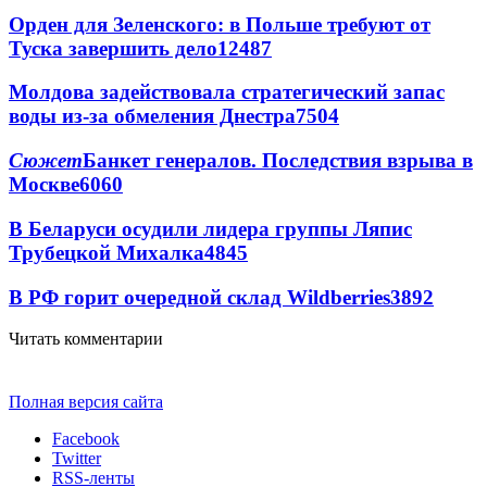
Орден для Зеленского: в Польше требуют от
Туска завершить дело
12487
Молдова задействовала стратегический запас
воды из-за обмеления Днестра
7504
Сюжет
Банкет генералов. Последствия взрыва в
Москве
6060
В Беларуси осудили лидера группы Ляпис
Трубецкой Михалка
4845
В РФ горит очередной склад Wildberries
3892
Читать комментарии
Полная версия сайта
Facebook
Twitter
RSS-ленты