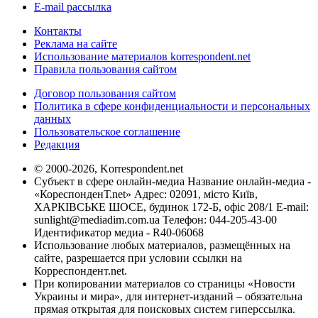
E-mail рассылка
Контакты
Реклама на сайте
Использование материалов korrespondent.net
Правила пользования сайтом
Договор пользования сайтом
Политика в сфере конфиденциальности и персональных
данных
Пользовательское соглашение
Редакция
© 2000-2026, Korrespondent.net
Субъект в сфере онлайн-медиа Название онлайн-медиа -
«КореспонденТ.net» Адрес: 02091, місто Київ,
ХАРКІВСЬКЕ ШОСЕ, будинок 172-Б, офіс 208/1 E-mail:
sunlight@mediadim.com.ua
Телефон: 044-205-43-00
Идентификатор медиа - R40-06068
Использование любых материалов, размещённых на
сайте, разрешается при условии ссылки на
Корреспондент.net.
При копировании материалов со страницы «Новости
Украины и мира», для интернет-изданий – обязательна
прямая открытая для поисковых систем гиперссылка.