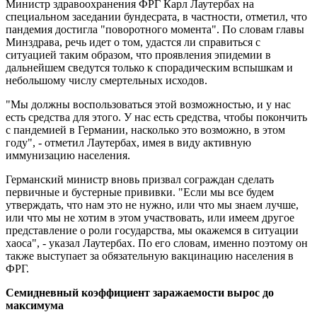
Министр здравоохранения ФРГ Карл Лаутербах на
специальном заседании бундесрата, в частности, отметил, что
пандемия достигла "поворотного момента". По словам главы
Минздрава, речь идет о том, удастся ли справиться с
ситуацией таким образом, что проявления эпидемии в
дальнейшем сведутся только к спорадическим вспышкам и
небольшому числу смертельных исходов.
"Мы должны воспользоваться этой возможностью, и у нас
есть средства для этого. У нас есть средства, чтобы покончить
с пандемией в Германии, насколько это возможно, в этом
году", - отметил Лаутербах, имея в виду активную
иммунизацию населения.
Германский министр вновь призвал сограждан сделать
первичные и бустерные прививки. "Если мы все будем
утверждать, что нам это не нужно, или что мы знаем лучше,
или что мы не хотим в этом участвовать, или имеем другое
представление о роли государства, мы окажемся в ситуации
хаоса", - указал Лаутербах. По его словам, именно поэтому он
также выступает за обязательную вакцинацию населения в
ФРГ.
Семидневный коэффициент заражаемости вырос до
максимума