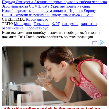
Подвид Омикрона Arcturus впервые привел к гибели человека
Заболеваемость COVID-19 в Украине пошла на спад
Новый вариант коронавируса попал из Индии в Европу
В США отменили режим ЧС, введенный из-за COVID
СПЕЦТЕМА:
Коронавирус
ТЕГИ:
Минздрав
,
Германия
,
ФРГ
,
пандемия
,
карантин
,
ограничение
,
Коронавирус
Если вы заметили ошибку, выделите необходимый текст и
нажмите Ctrl+Enter, чтобы сообщить об этом редакции.