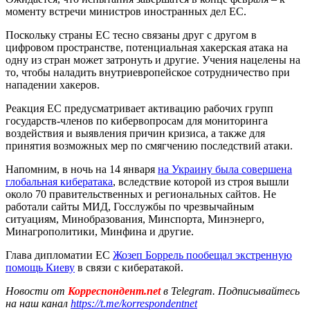
моменту встречи министров иностранных дел ЕС.
Поскольку страны ЕС тесно связаны друг с другом в
цифровом пространстве, потенциальная хакерская атака на
одну из стран может затронуть и другие. Учения нацелены на
то, чтобы наладить внутриевропейское сотрудничество при
нападении хакеров.
Реакция ЕС предусматривает активацию рабочих групп
государств-членов по кибервопросам для мониторинга
воздействия и выявления причин кризиса, а также для
принятия возможных мер по смягчению последствий атаки.
Напомним, в ночь на 14 января
на Украину была совершена
глобальная кибератака
, вследствие которой из строя вышли
около 70 правительственных и региональных сайтов. Не
работали сайты МИД, Госслужбы по чрезвычайным
ситуациям, Минобразования, Минспорта, Минэнерго,
Минагрополитики, Минфина и другие.
Глава дипломатии ЕС
Жозеп Боррель пообещал экстренную
помощь Киеву
в связи с кибератакой.
Новости от
Корреспондент.net
в Telegram. Подписывайтесь
на наш канал
https://t.me/korrespondentnet