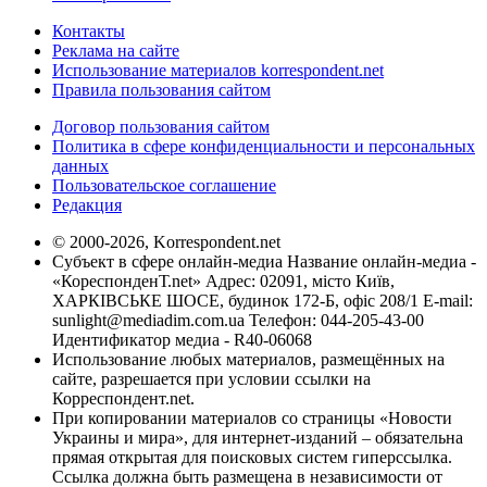
Контакты
Реклама на сайте
Использование материалов korrespondent.net
Правила пользования сайтом
Договор пользования сайтом
Политика в сфере конфиденциальности и персональных
данных
Пользовательское соглашение
Редакция
© 2000-2026, Korrespondent.net
Субъект в сфере онлайн-медиа Название онлайн-медиа -
«КореспонденТ.net» Адрес: 02091, місто Київ,
ХАРКІВСЬКЕ ШОСЕ, будинок 172-Б, офіс 208/1 E-mail:
sunlight@mediadim.com.ua
Телефон: 044-205-43-00
Идентификатор медиа - R40-06068
Использование любых материалов, размещённых на
сайте, разрешается при условии ссылки на
Корреспондент.net.
При копировании материалов со страницы «Новости
Украины и мира», для интернет-изданий – обязательна
прямая открытая для поисковых систем гиперссылка.
Ссылка должна быть размещена в независимости от