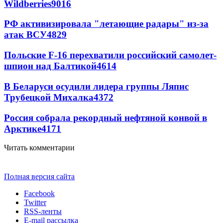
Wildberries
9016
РФ активизировала "летающие радары" из-за
атак ВСУ
4829
Польские F-16 перехватили российский самолет-
шпион над Балтикой
4614
В Беларуси осудили лидера группы Ляпис
Трубецкой Михалка
4372
Россия собрала рекордный нефтяной конвой в
Арктике
4171
Читать комментарии
Полная версия сайта
Facebook
Twitter
RSS-ленты
E-mail рассылка