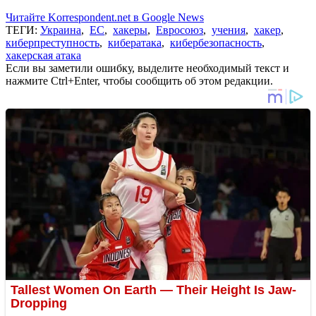
Читайте Korrespondent.net в Google News
ТЕГИ:
Украина
,
ЕС
,
хакеры
,
Евросоюз
,
учения
,
хакер
,
киберпреступность
,
кибератака
,
кибербезопасность
,
хакерская атака
Если вы заметили ошибку, выделите необходимый текст и
нажмите Ctrl+Enter, чтобы сообщить об этом редакции.