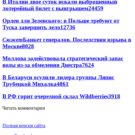
В Италии двое суток искали выброшенный
лотерейный билет с выигрышем
24459
Орден для Зеленского: в Польше требуют от
Туска завершить дело
12736
Сюжет
Банкет генералов. Последствия взрыва в
Москве
8028
Молдова задействовала стратегический запас
воды из-за обмеления Днестра
7624
В Беларуси осудили лидера группы Ляпис
Трубецкой Михалка
4861
В РФ горит очередной склад Wildberries
3918
Читать комментарии
Полная версия сайта