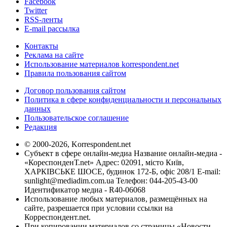
Facebook
Twitter
RSS-ленты
E-mail рассылка
Контакты
Реклама на сайте
Использование материалов korrespondent.net
Правила пользования сайтом
Договор пользования сайтом
Политика в сфере конфиденциальности и персональных
данных
Пользовательское соглашение
Редакция
© 2000-2026, Korrespondent.net
Субъект в сфере онлайн-медиа Название онлайн-медиа -
«КореспонденТ.net» Адрес: 02091, місто Київ,
ХАРКІВСЬКЕ ШОСЕ, будинок 172-Б, офіс 208/1 E-mail:
sunlight@mediadim.com.ua
Телефон: 044-205-43-00
Идентификатор медиа - R40-06068
Использование любых материалов, размещённых на
сайте, разрешается при условии ссылки на
Корреспондент.net.
При копировании материалов со страницы «Новости