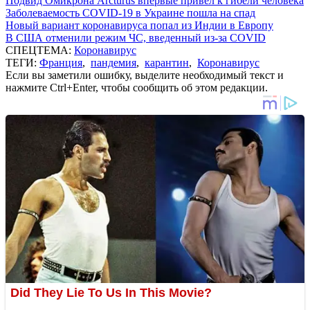
Подвид Омикрона Arcturus впервые привел к гибели человека
Заболеваемость COVID-19 в Украине пошла на спад
Новый вариант коронавируса попал из Индии в Европу
В США отменили режим ЧС, введенный из-за COVID
СПЕЦТЕМА:
Коронавирус
ТЕГИ:
Франция
,
пандемия
,
карантин
,
Коронавирус
Если вы заметили ошибку, выделите необходимый текст и
нажмите Ctrl+Enter, чтобы сообщить об этом редакции.