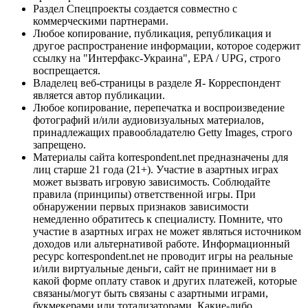
Раздел Спецпроекты создается совместно с
коммерческими партнерами.
Любое копирование, публикация, републикация и
другое распространение информации, которое содержит
ссылку на "Интерфакс-Украина", EPA / UPG, строго
воспрещается.
Владелец веб-страницы в разделе Я- Корреспондент
является автор публикации.
Любое копирование, перепечатка и воспроизведение
фотографий и/или аудиовизуальных материалов,
принадлежащих правообладателю Getty Images, строго
запрещено.
Материалы сайта korrespondent.net предназначены для
лиц старше 21 года (21+). Участие в азартных играх
может вызвать игровую зависимость. Соблюдайте
правила (принципы) ответственной игры. При
обнаружении первых признаков зависимости
немедленно обратитесь к специалисту. Помните, что
участие в азартных играх не может являться источником
доходов или альтернативой работе. Информационный
ресурс korrespondent.net не проводит игры на реальные
и/или виртуальные деньги, сайт не принимает ни в
какой форме оплату ставок и других платежей, которые
связаны/могут быть связаны с азартными играми,
букмекерами или тотализаторами. Какие-либо