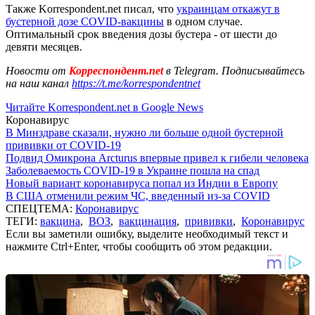
Также Korrespondent.net писал, что
украинцам откажут в
бустерной дозе COVID-вакцины
в одном случае.
Оптимальный срок введения дозы бустера - от шести до
девяти месяцев.
Новости от
Корреспондент.net
в Telegram. Подписывайтесь
на наш канал
https://t.me/korrespondentnet
Читайте Korrespondent.net в Google News
Коронавирус
В Минздраве сказали, нужно ли больше одной бустерной
прививки от COVID-19
Подвид Омикрона Arcturus впервые привел к гибели человека
Заболеваемость COVID-19 в Украине пошла на спад
Новый вариант коронавируса попал из Индии в Европу
В США отменили режим ЧС, введенный из-за COVID
СПЕЦТЕМА:
Коронавирус
ТЕГИ:
вакцина
,
ВОЗ
,
вакцинация
,
прививки
,
Коронавирус
Если вы заметили ошибку, выделите необходимый текст и
нажмите Ctrl+Enter, чтобы сообщить об этом редакции.