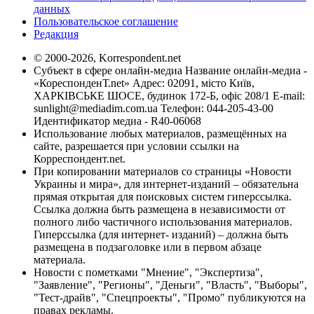
данных
Пользовательское соглашение
Редакция
© 2000-2026, Korrespondent.net
Субъект в сфере онлайн-медиа Название онлайн-медиа -
«КореспонденТ.net» Адрес: 02091, місто Київ,
ХАРКІВСЬКЕ ШОСЕ, будинок 172-Б, офіс 208/1 E-mail:
sunlight@mediadim.com.ua
Телефон: 044-205-43-00
Идентификатор медиа - R40-06068
Использование любых материалов, размещённых на
сайте, разрешается при условии ссылки на
Корреспондент.net.
При копировании материалов со страницы «Новости
Украины и мира», для интернет-изданий – обязательна
прямая открытая для поисковых систем гиперссылка.
Ссылка должна быть размещена в независимости от
полного либо частичного использования материалов.
Гиперссылка (для интернет- изданий) – должна быть
размещена в подзаголовке или в первом абзаце
материала.
Новости с пометками "Мнение", "Экспертиза",
"Заявление", "Регионы", "Деньги", "Власть", "Выборы",
"Тест-драйв", "Спецпроекты", "Промо" публикуются на
правах рекламы.