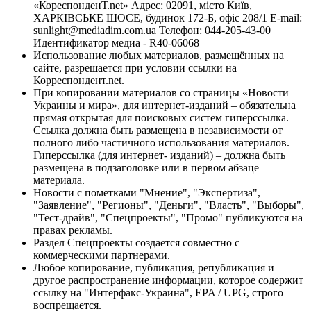
«КореспонденТ.net» Адрес: 02091, місто Київ,
ХАРКІВСЬКЕ ШОСЕ, будинок 172-Б, офіс 208/1 E-mail:
sunlight@mediadim.com.ua
Телефон: 044-205-43-00
Идентификатор медиа - R40-06068
Использование любых материалов, размещённых на
сайте, разрешается при условии ссылки на
Корреспондент.net.
При копировании материалов со страницы «Новости
Украины и мира», для интернет-изданий – обязательна
прямая открытая для поисковых систем гиперссылка.
Ссылка должна быть размещена в независимости от
полного либо частичного использования материалов.
Гиперссылка (для интернет- изданий) – должна быть
размещена в подзаголовке или в первом абзаце
материала.
Новости с пометками "Мнение", "Экспертиза",
"Заявление", "Регионы", "Деньги", "Власть", "Выборы",
"Тест-драйв", "Спецпроекты", "Промо" публикуются на
правах рекламы.
Раздел Спецпроекты создается совместно с
коммерческими партнерами.
Любое копирование, публикация, републикация и
другое распространение информации, которое содержит
ссылку на "Интерфакс-Украина", EPA / UPG, строго
воспрещается.