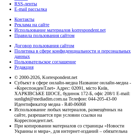
RSS-ленты
E-mail рассылка
Контакты
Реклама на сайте
Использование материалов korrespondent.net
Правила пользования сайтом
Договор пользования сайтом
Политика в сфере конфиденциальности и персональных
данных
Пользовательское соглашение
Редакция
© 2000-2026, Korrespondent.net
Субъект в сфере онлайн-медиа Название онлайн-медиа -
«КореспонденТ.net» Адрес: 02091, місто Київ,
ХАРКІВСЬКЕ ШОСЕ, будинок 172-Б, офіс 208/1 E-mail:
sunlight@mediadim.com.ua
Телефон: 044-205-43-00
Идентификатор медиа - R40-06068
Использование любых материалов, размещённых на
сайте, разрешается при условии ссылки на
Корреспондент.net.
При копировании материалов со страницы «Новости
Украины и мира», для интернет-изданий – обязательна