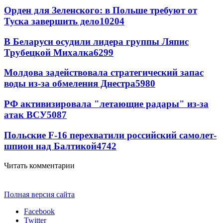
Орден для Зеленского: в Польше требуют от
Туска завершить дело
10204
В Беларуси осудили лидера группы Ляпис
Трубецкой Михалка
6299
Молдова задействовала стратегический запас
воды из-за обмеления Днестра
5980
РФ активизировала "летающие радары" из-за
атак ВСУ
5087
Польские F-16 перехватили российский самолет-
шпион над Балтикой
4742
Читать комментарии
Полная версия сайта
Facebook
Twitter