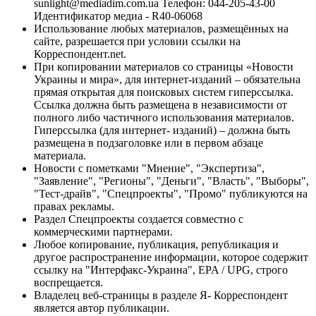
sunlight@mediadim.com.ua
Телефон: 044-205-43-00
Идентификатор медиа - R40-06068
Использование любых материалов, размещённых на
сайте, разрешается при условии ссылки на
Корреспондент.net.
При копировании материалов со страницы «Новости
Украины и мира», для интернет-изданий – обязательна
прямая открытая для поисковых систем гиперссылка.
Ссылка должна быть размещена в независимости от
полного либо частичного использования материалов.
Гиперссылка (для интернет- изданий) – должна быть
размещена в подзаголовке или в первом абзаце
материала.
Новости с пометками "Мнение", "Экспертиза",
"Заявление", "Регионы", "Деньги", "Власть", "Выборы",
"Тест-драйв", "Спецпроекты", "Промо" публикуются на
правах рекламы.
Раздел Спецпроекты создается совместно с
коммерческими партнерами.
Любое копирование, публикация, републикация и
другое распространение информации, которое содержит
ссылку на "Интерфакс-Украина", EPA / UPG, строго
воспрещается.
Владелец веб-страницы в разделе Я- Корреспондент
является автор публикации.