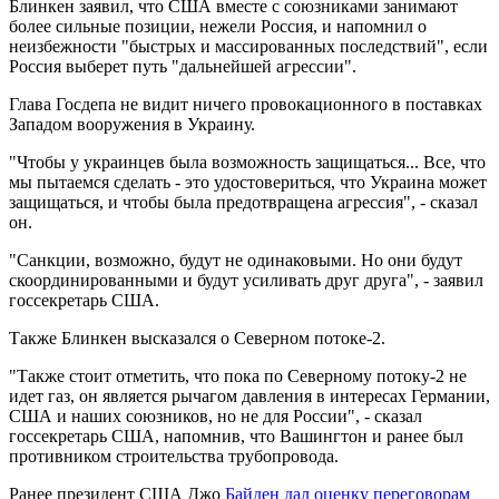
Блинкен заявил, что США вместе с союзниками занимают
более сильные позиции, нежели Россия, и напомнил о
неизбежности "быстрых и массированных последствий", если
Россия выберет путь "дальнейшей агрессии".
Глава Госдепа не видит ничего провокационного в поставках
Западом вооружения в Украину.
"Чтобы у украинцев была возможность защищаться... Все, что
мы пытаемся сделать - это удостовериться, что Украина может
защищаться, и чтобы была предотвращена агрессия", - сказал
он.
"Санкции, возможно, будут не одинаковыми. Но они будут
скоординированными и будут усиливать друг друга", - заявил
госсекретарь США.
Также Блинкен высказался о Северном потоке-2.
"Также стоит отметить, что пока по Северному потоку-2 не
идет газ, он является рычагом давления в интересах Германии,
США и наших союзников, но не для России", - сказал
госсекретарь США, напомнив, что Вашингтон и ранее был
противником строительства трубопровода.
Ранее президент США Джо
Байден дал оценку переговорам