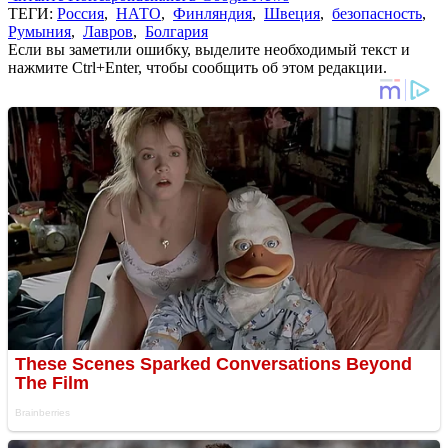
ТЕГИ:
Россия
,
НАТО
,
Финляндия
,
Швеция
,
безопасность
,
Румыния
,
Лавров
,
Болгария
Если вы заметили ошибку, выделите необходимый текст и
нажмите Ctrl+Enter, чтобы сообщить об этом редакции.