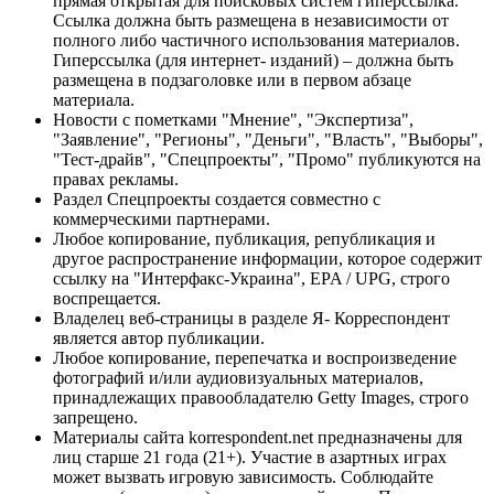
прямая открытая для поисковых систем гиперссылка.
Ссылка должна быть размещена в независимости от
полного либо частичного использования материалов.
Гиперссылка (для интернет- изданий) – должна быть
размещена в подзаголовке или в первом абзаце
материала.
Новости с пометками "Мнение", "Экспертиза",
"Заявление", "Регионы", "Деньги", "Власть", "Выборы",
"Тест-драйв", "Спецпроекты", "Промо" публикуются на
правах рекламы.
Раздел Спецпроекты создается совместно с
коммерческими партнерами.
Любое копирование, публикация, републикация и
другое распространение информации, которое содержит
ссылку на "Интерфакс-Украина", EPA / UPG, строго
воспрещается.
Владелец веб-страницы в разделе Я- Корреспондент
является автор публикации.
Любое копирование, перепечатка и воспроизведение
фотографий и/или аудиовизуальных материалов,
принадлежащих правообладателю Getty Images, строго
запрещено.
Материалы сайта korrespondent.net предназначены для
лиц старше 21 года (21+). Участие в азартных играх
может вызвать игровую зависимость. Соблюдайте