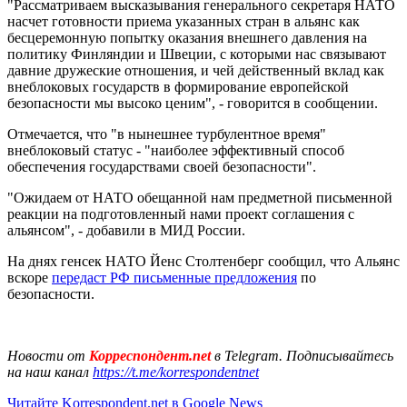
"Рассматриваем высказывания генерального секретаря НАТО
насчет готовности приема указанных стран в альянс как
бесцеремонную попытку оказания внешнего давления на
политику Финляндии и Швеции, с которыми нас связывают
давние дружеские отношения, и чей действенный вклад как
внеблоковых государств в формирование европейской
безопасности мы высоко ценим", - говорится в сообщении.
Отмечается, что "в нынешнее турбулентное время"
внеблоковый статус - "наиболее эффективный способ
обеспечения государствами своей безопасности".
"Ожидаем от НАТО обещанной нам предметной письменной
реакции на подготовленный нами проект соглашения с
альянсом", - добавили в МИД России.
На днях генсек НАТО Йенс Столтенберг сообщил, что Альянс
вскоре
передаст РФ письменные предложения
по
безопасности.
Новости от
Корреспондент.net
в Telegram. Подписывайтесь
на наш канал
https://t.me/korrespondentnet
Читайте Korrespondent.net в Google News