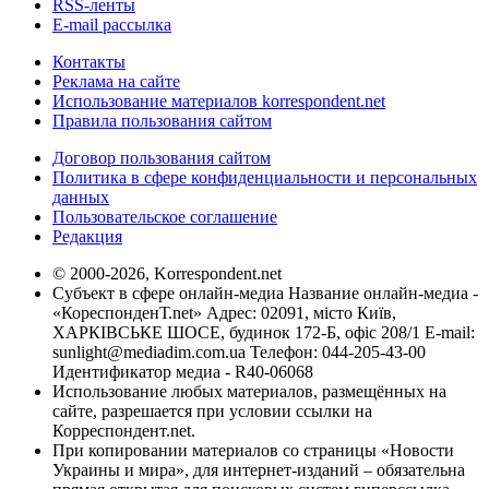
RSS-ленты
E-mail рассылка
Контакты
Реклама на сайте
Использование материалов korrespondent.net
Правила пользования сайтом
Договор пользования сайтом
Политика в сфере конфиденциальности и персональных
данных
Пользовательское соглашение
Редакция
© 2000-2026, Korrespondent.net
Субъект в сфере онлайн-медиа Название онлайн-медиа -
«КореспонденТ.net» Адрес: 02091, місто Київ,
ХАРКІВСЬКЕ ШОСЕ, будинок 172-Б, офіс 208/1 E-mail:
sunlight@mediadim.com.ua
Телефон: 044-205-43-00
Идентификатор медиа - R40-06068
Использование любых материалов, размещённых на
сайте, разрешается при условии ссылки на
Корреспондент.net.
При копировании материалов со страницы «Новости
Украины и мира», для интернет-изданий – обязательна