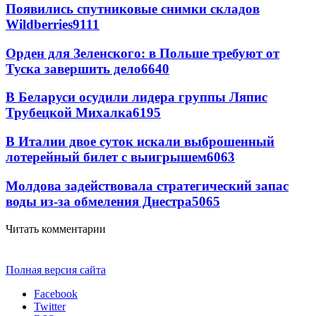
Появились спутниковые снимки складов
Wildberries
9111
Орден для Зеленского: в Польше требуют от
Туска завершить дело
6640
В Беларуси осудили лидера группы Ляпис
Трубецкой Михалка
6195
В Италии двое суток искали выброшенный
лотерейный билет с выигрышем
6063
Молдова задействовала стратегический запас
воды из-за обмеления Днестра
5065
Читать комментарии
Полная версия сайта
Facebook
Twitter