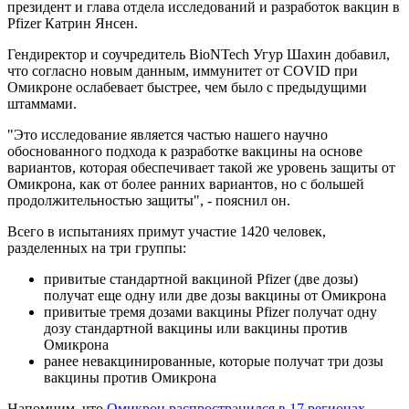
президент и глава отдела исследований и разработок вакцин в
Pfizer Катрин Янсен.
Гендиректор и соучредитель BioNTech Угур Шахин добавил,
что согласно новым данным, иммунитет от COVID при
Омикроне ослабевает быстрее, чем было с предыдущими
штаммами.
"Это исследование является частью нашего научно
обоснованного подхода к разработке вакцины на основе
вариантов, которая обеспечивает такой же уровень защиты от
Омикрона, как от более ранних вариантов, но с большей
продолжительностью защиты", - пояснил он.
Всего в испытаниях примут участие 1420 человек,
разделенных на три группы:
привитые стандартной вакциной Pfizer (две дозы)
получат еще одну или две дозы вакцины от Омикрона
привитые тремя дозами вакцины Pfizer получат одну
дозу стандартной вакцины или вакцины против
Омикрона
ранее невакцинированные, которые получат три дозы
вакцины против Омикрона
Напомним, что
Омикрон распространился в 17 регионах