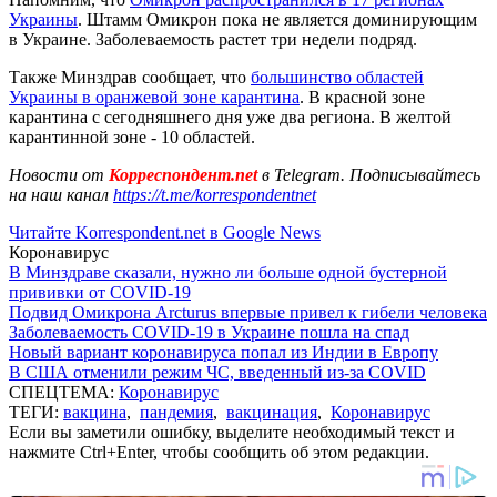
Украины
. Штамм Омикрон пока не является доминирующим
в Украине. Заболеваемость растет три недели подряд.
Также Минздрав сообщает, что
большинство областей
Украины в оранжевой зоне карантина
. В красной зоне
карантина с сегодняшнего дня уже два региона. В желтой
карантинной зоне - 10 областей.
Новости от
Корреспондент.net
в Telegram. Подписывайтесь
на наш канал
https://t.me/korrespondentnet
Читайте Korrespondent.net в Google News
Коронавирус
В Минздраве сказали, нужно ли больше одной бустерной
прививки от COVID-19
Подвид Омикрона Arcturus впервые привел к гибели человека
Заболеваемость COVID-19 в Украине пошла на спад
Новый вариант коронавируса попал из Индии в Европу
В США отменили режим ЧС, введенный из-за COVID
СПЕЦТЕМА:
Коронавирус
ТЕГИ:
вакцина
,
пандемия
,
вакцинация
,
Коронавирус
Если вы заметили ошибку, выделите необходимый текст и
нажмите Ctrl+Enter, чтобы сообщить об этом редакции.