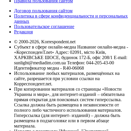
Правила пользования сайтом
Договор пользования сайтом
Политика в сфере конфиденциальности и персональных
данных
Пользовательское соглашение
Редакция
© 2000-2026, Korrespondent.net
Субъект в сфере онлайн-медиа Название онлайн-медиа -
«КореспонденТ.net» Адрес: 02091, місто Київ,
ХАРКІВСЬКЕ ШОСЕ, будинок 172-Б, офіс 208/1 E-mail:
sunlight@mediadim.com.ua
Телефон: 044-205-43-00
Идентификатор медиа - R40-06068
Использование любых материалов, размещённых на
сайте, разрешается при условии ссылки на
Корреспондент.net.
При копировании материалов со страницы «Новости
Украины и мира», для интернет-изданий – обязательна
прямая открытая для поисковых систем гиперссылка.
Ссылка должна быть размещена в независимости от
полного либо частичного использования материалов.
Гиперссылка (для интернет- изданий) – должна быть
размещена в подзаголовке или в первом абзаце
материала.