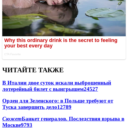
ЧИТАЙТЕ ТАКЖЕ
В Италии двое суток искали выброшенный
лотерейный билет с выигрышем
24527
Орден для Зеленского: в Польше требуют от
Туска завершить дело
12789
Сюжет
Банкет генералов. Последствия взрыва в
Москве
9793