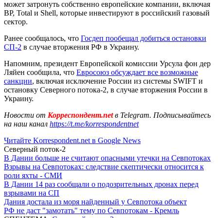
может затронуть собственно европейские компании, включая
BP, Total и Shell, которые инвестируют в российский газовый
сектор.
Ранее сообщалось, что
Госдеп пообещал добиться остановки
СП-2
в случае вторжения РФ в Украину.
Напомним, президент Европейской комиссии Урсула фон дер
Ляйен сообщила, что
Евросоюз обсуждает все возможные
санкции
, включая исключение России из системы SWIFT и
остановку Северного потока-2, в случае вторжения России в
Украину.
Новости от
Корреспондент.net
в Telegram. Подписывайтесь
на наш канал
https://t.me/korrespondentnet
Читайте Korrespondent.net в Google News
Северный поток-2
В Дании больше не считают опасными утечки на Севпотоках
Взрывы на Севпотоках: следствие скептически относится к
роли яхты - СМИ
В Дании 14 раз сообщали о подозрительных дронах перед
взрывами на СП
Дания достала из моря найденный у Севпотока объект
РФ не даст "замотать" тему по Севпотокам - Кремль