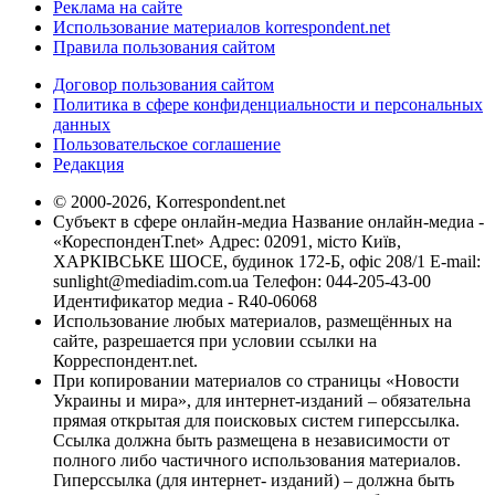
Реклама на сайте
Использование материалов korrespondent.net
Правила пользования сайтом
Договор пользования сайтом
Политика в сфере конфиденциальности и персональных
данных
Пользовательское соглашение
Редакция
© 2000-2026, Korrespondent.net
Субъект в сфере онлайн-медиа Название онлайн-медиа -
«КореспонденТ.net» Адрес: 02091, місто Київ,
ХАРКІВСЬКЕ ШОСЕ, будинок 172-Б, офіс 208/1 E-mail:
sunlight@mediadim.com.ua
Телефон: 044-205-43-00
Идентификатор медиа - R40-06068
Использование любых материалов, размещённых на
сайте, разрешается при условии ссылки на
Корреспондент.net.
При копировании материалов со страницы «Новости
Украины и мира», для интернет-изданий – обязательна
прямая открытая для поисковых систем гиперссылка.
Ссылка должна быть размещена в независимости от
полного либо частичного использования материалов.
Гиперссылка (для интернет- изданий) – должна быть