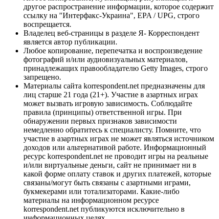
другое распространение информации, которое содержит
ссылку на "Интерфакс-Украина", EPA / UPG, строго
воспрещается.
Владелец веб-страницы в разделе Я- Корреспондент
является автор публикации.
Любое копирование, перепечатка и воспроизведение
фотографий и/или аудиовизуальных материалов,
принадлежащих правообладателю Getty Images, строго
запрещено.
Материалы сайта korrespondent.net предназначены для
лиц старше 21 года (21+). Участие в азартных играх
может вызвать игровую зависимость. Соблюдайте
правила (принципы) ответственной игры. При
обнаружении первых признаков зависимости
немедленно обратитесь к специалисту. Помните, что
участие в азартных играх не может являться источником
доходов или альтернативой работе. Информационный
ресурс korrespondent.net не проводит игры на реальные
и/или виртуальные деньги, сайт не принимает ни в
какой форме оплату ставок и других платежей, которые
связаны/могут быть связаны с азартными играми,
букмекерами или тотализаторами. Какие-либо
материалы на информационном ресурсе
korrespondent.net публикуются исключительно в
информационных целях.