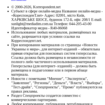
© 2000-2026, Korrespondent.net
Субъект в сфере онлайн-медиа Название онлайн-медиа -
«КореспонденТ.net» Адрес: 02091, місто Київ,
ХАРКІВСЬКЕ ШОСЕ, будинок 172-Б, офіс 208/1 E-mail:
sunlight@mediadim.com.ua
Телефон: 044-205-43-00
Идентификатор медиа - R40-06068
Использование любых материалов, размещённых на
сайте, разрешается при условии ссылки на
Корреспондент.net.
При копировании материалов со страницы «Новости
Украины и мира», для интернет-изданий – обязательна
прямая открытая для поисковых систем гиперссылка.
Ссылка должна быть размещена в независимости от
полного либо частичного использования материалов.
Гиперссылка (для интернет- изданий) – должна быть
размещена в подзаголовке или в первом абзаце
материала.
Новости с пометками "Мнение", "Экспертиза",
"Заявление", "Регионы", "Деньги", "Власть", "Выборы",
"Тест-драйв", "Спецпроекты", "Промо" публикуются на
правах рекламы.
Раздел Спецпроекты создается совместно с
коммерческими партнерами.
Любое копирование, публикация, републикация и