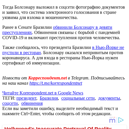
Тогда Болсонару выложил в соцсети фотографию документов
и заявил, что система электронного голосования в стране
уязвима для взлома и мошенничества.
Ранее в Сенате Бразилии
обвинили Болсонару в девяти
преступлениях
. Обвинения связаны с борьбой с пандемией
COVID-19 и включают преступления против человечества.
Также сообщалось, что президента Бразилии
в Нью-Йорке не
пустили в ресторан
. Болсонару оказался непривитым против
коронавируса. А для входа в рестораны Нью-Йорка нужен
сертификат об иммунизации.
Новости от
Корреспондент.net
в Telegram. Подписывайтесь
на наш канал
https://t.me/korrespondentnet
Читайте Korrespondent.net в Google News
ТЕГИ:
президент
,
Бразилия
,
социальные сети
,
документы
,
соцсети
,
обвинения
Если вы заметили ошибку, выделите необходимый текст и
нажмите Ctrl+Enter, чтобы сообщить об этом редакции.