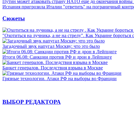
Путин может атаковать страну НАТО еще до окончания войны
Испания пригрозила Италии "ответить" на пограничный контр
Сюжеты
"Охотиться на лучника, а не на стрелу". Как Украине бороться 
Загадочный звук напугал Москву: что это было
Итоги 06.08: Санкции против РФ и дрон в Лейпциге
Банкет генералов. Последствия взрыва в Москве
Грязные технологии. Атаки РФ на выборы во Франции
ВЫБОР РЕДАКТОРА