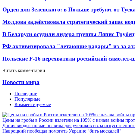
Орден для Зеленского: в Польше требуют от Туск
Молдова задействовала стратегический запас вод
В Беларуси осудили лидера группы Ляпис Трубе
РФ активизировала "летающие радары" из-за а
Польские F-16 перехватили российский самолет-
Читать комментарии
Новости мира
Последние
Популярные
Комментируемые
Цены на гробы в России взлетели на 105% с начала войны про
Дания вводит новые правила для учеников из-за искусственног
Навроцкий пообещал помогать Украине "бить москалей"