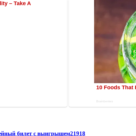
рейный билет с выигрышем
21918