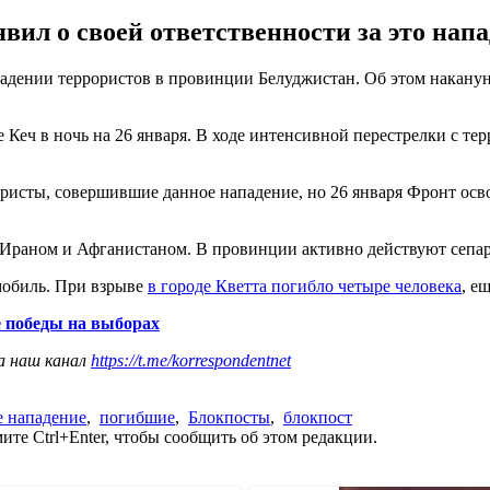
ил о своей ответственности за это напа
адении террористов в провинции Белуджистан. Об этом наканун
Кеч в ночь на 26 января. В ходе интенсивной перестрелки с тер
ристы, совершившие данное нападение, но 26 января Фронт осв
 Ираном и Афганистаном. В провинции активно действуют сепар
мобиль. При взрыве
в городе Кветта погибло четыре человека
, е
е победы на выборах
а наш канал
https://t.me/korrespondentnet
 нападение
,
погибшие
,
Блокпосты
,
блокпост
те Ctrl+Enter, чтобы сообщить об этом редакции.