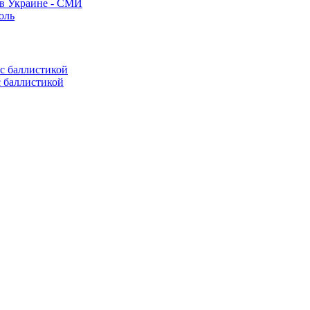
 в Украине - СМИ
оль
с баллистикой