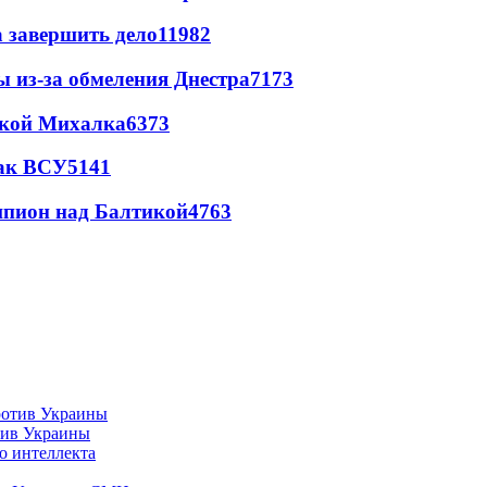
а завершить дело
11982
ы из-за обмеления Днестра
7173
цкой Михалка
6373
так ВСУ
5141
шпион над Балтикой
4763
тив Украины
о интеллекта