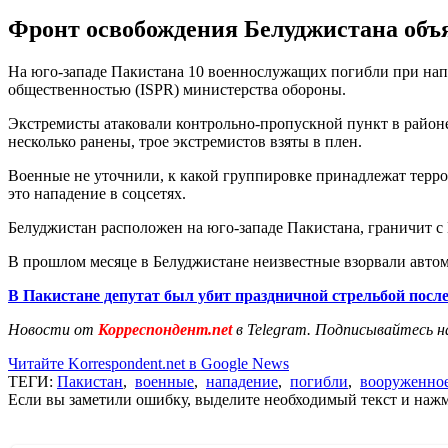
Фронт освобождения Белуджистана объяв
На юго-западе Пакистана 10 военнослужащих погибли при нап
общественностью (ISPR) министерства обороны.
Экстремисты атаковали контрольно-пропускной пункт в районе 
несколько ранены, трое экстремистов взяты в плен.
Военные не уточнили, к какой группировке принадлежат терро
это нападение в соцсетях.
Белуджистан расположен на юго-западе Пакистана, граничит с
В прошлом месяце в Белуджистане неизвестные взорвали авто
В Пакистане депутат был убит праздничной стрельбой посл
Новости от
Корреспондент.net
в Telegram. Подписывайтесь н
Читайте Korrespondent.net в Google News
ТЕГИ:
Пакистан
,
военные
,
нападение
,
погибли
,
вооруженное
Если вы заметили ошибку, выделите необходимый текст и нажми