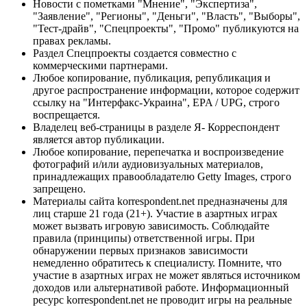
Новости с пометками "Мнение", "Экспертиза",
"Заявление", "Регионы", "Деньги", "Власть", "Выборы",
"Тест-драйв", "Спецпроекты", "Промо" публикуются на
правах рекламы.
Раздел Спецпроекты создается совместно с
коммерческими партнерами.
Любое копирование, публикация, републикация и
другое распространение информации, которое содержит
ссылку на "Интерфакс-Украина", EPA / UPG, строго
воспрещается.
Владелец веб-страницы в разделе Я- Корреспондент
является автор публикации.
Любое копирование, перепечатка и воспроизведение
фотографий и/или аудиовизуальных материалов,
принадлежащих правообладателю Getty Images, строго
запрещено.
Материалы сайта korrespondent.net предназначены для
лиц старше 21 года (21+). Участие в азартных играх
может вызвать игровую зависимость. Соблюдайте
правила (принципы) ответственной игры. При
обнаружении первых признаков зависимости
немедленно обратитесь к специалисту. Помните, что
участие в азартных играх не может являться источником
доходов или альтернативой работе. Информационный
ресурс korrespondent.net не проводит игры на реальные