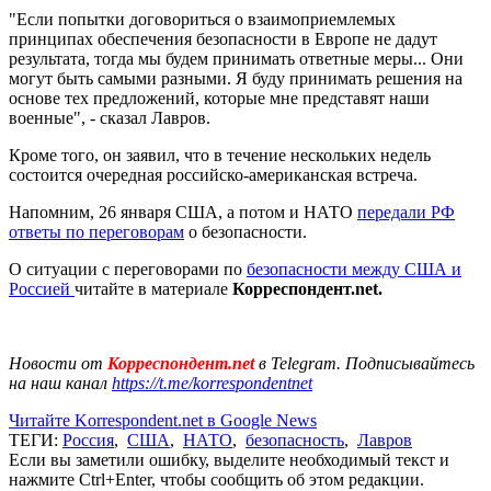
"Если попытки договориться о взаимоприемлемых
принципах обеспечения безопасности в Европе не дадут
результата, тогда мы будем принимать ответные меры... Они
могут быть самыми разными. Я буду принимать решения на
основе тех предложений, которые мне представят наши
военные", - сказал Лавров.
Кроме того, он заявил, что в течение нескольких недель
состоится очередная российско-американская встреча.
Напомним, 26 января США, а потом и НАТО
передали РФ
ответы по переговорам
о безопасности.
О ситуации с переговорами по
безопасности между США и
Россией
читайте в материале
Корреспондент.net.
Новости от
Корреспондент.net
в Telegram. Подписывайтесь
на наш канал
https://t.me/korrespondentnet
Читайте Korrespondent.net в Google News
ТЕГИ:
Россия
,
США
,
НАТО
,
безопасность
,
Лавров
Если вы заметили ошибку, выделите необходимый текст и
нажмите Ctrl+Enter, чтобы сообщить об этом редакции.