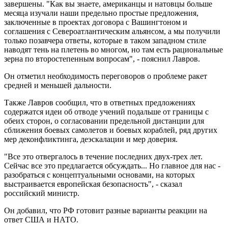
завершены. "Как вы знаете, американцы и натовцы больше
месяца изучали наши предельно простые предложения,
заключенные в проектах договора с Вашингтоном и
соглашения с Североатлантическим альянсом, а мы получили
только позавчера ответы, которые в таком западном стиле
наводят тень на плетень во многом, но там есть рациональные
зерна по второстепенным вопросам", - пояснил Лавров.
Он отметил необходимость переговоров о проблеме ракет
средней и меньшей дальности.
Также Лавров сообщил, что в ответных предложениях
содержатся идеи об отводе учений подальше от границы с
обеих сторон, о согласовании предельной дистанции для
сближения боевых самолетов и боевых кораблей, ряд других
мер деконфликтинга, деэскалации и мер доверия.
"Все это отвергалось в течение последних двух-трех лет.
Сейчас все это предлагается обсуждать... Но главное для нас -
разобраться с концептуальными основами, на которых
выстраивается европейская безопасность", - сказал
российский министр.
Он добавил, что РФ готовит разные варианты реакции на
ответ США и НАТО.