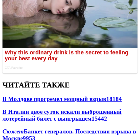
ЧИТАЙТЕ ТАКЖЕ
В Молдове прогремел мощный взрыв
18184
В Италии двое суток искали выброшенный
лотерейный билет с выигрышем
15442
Сюжет
Банкет генералов. Последствия взрыва в
Москве
9953