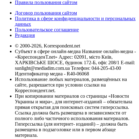
Правила пользования сайтом
Договор пользования сайтом
Политика в сфере конфиденциальности и персональных
данных
Пользовательское соглашение
Редакция
© 2000-2026, Korrespondent.net
Субъект в сфере онлайн-медиа Название онлайн-медиа -
«КореспонденТ.net» Адрес: 02091, місто Київ,
ХАРКІВСЬКЕ ШОСЕ, будинок 172-Б, офіс 208/1 E-mail:
sunlight@mediadim.com.ua
Телефон: 044-205-43-00
Идентификатор медиа - R40-06068
Использование любых материалов, размещённых на
сайте, разрешается при условии ссылки на
Корреспондент.net.
При копировании материалов со страницы «Новости
Украины и мира», для интернет-изданий – обязательна
прямая открытая для поисковых систем гиперссылка.
Ссылка должна быть размещена в независимости от
полного либо частичного использования материалов.
Гиперссылка (для интернет- изданий) – должна быть
размещена в подзаголовке или в первом абзаце
материала.