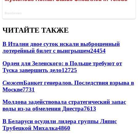
ЧИТАЙТЕ ТАКЖЕ
В Италии двое суток искали выброшенный
лотерейный билет с выигрышем
24454
Орден для Зеленского: в Польше требуют от
Туска завершить дело
12725
Сюжет
Банкет генералов. Последствия взрыва в
Москве
7731
Молдова задействовала стратегический запас
воды из-за обмеления Днестра
7613
В Беларуси осудили лидера группы Ляпис
Трубецкой Михалка
4860