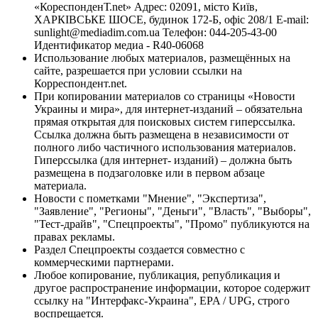
«КореспонденТ.net» Адрес: 02091, місто Київ,
ХАРКІВСЬКЕ ШОСЕ, будинок 172-Б, офіс 208/1 E-mail:
sunlight@mediadim.com.ua
Телефон: 044-205-43-00
Идентификатор медиа - R40-06068
Использование любых материалов, размещённых на
сайте, разрешается при условии ссылки на
Корреспондент.net.
При копировании материалов со страницы «Новости
Украины и мира», для интернет-изданий – обязательна
прямая открытая для поисковых систем гиперссылка.
Ссылка должна быть размещена в независимости от
полного либо частичного использования материалов.
Гиперссылка (для интернет- изданий) – должна быть
размещена в подзаголовке или в первом абзаце
материала.
Новости с пометками "Мнение", "Экспертиза",
"Заявление", "Регионы", "Деньги", "Власть", "Выборы",
"Тест-драйв", "Спецпроекты", "Промо" публикуются на
правах рекламы.
Раздел Спецпроекты создается совместно с
коммерческими партнерами.
Любое копирование, публикация, републикация и
другое распространение информации, которое содержит
ссылку на "Интерфакс-Украина", EPA / UPG, строго
воспрещается.