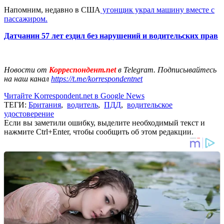
Напомним, недавно в США
угонщик украл машину вместе с
пассажиром.
Датчанин 57 лет ездил без нарушений и водительских прав
Новости от
Корреспондент.net
в Telegram. Подписывайтесь
на наш канал
https://t.me/korrespondentnet
Читайте Korrespondent.net в Google News
ТЕГИ:
Британия
,
водитель
,
ПДД
,
водительское
удостоверение
Если вы заметили ошибку, выделите необходимый текст и
нажмите Ctrl+Enter, чтобы сообщить об этом редакции.