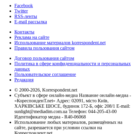
Facebook
Twitter
RSS-ленты
E-mail рассылка
Контакты
Реклама на сайте
Использование материалов korrespondent.net
Правила пользования сайтом
Договор пользования сайтом
Политика в сфере конфиденциальности и персональных
данных
Пользовательское соглашение
Редакция
© 2000-2026, Korrespondent.net
Субъект в сфере онлайн-медиа Название онлайн-медиа -
«КореспонденТ.net» Адрес: 02091, місто Київ,
ХАРКІВСЬКЕ ШОСЕ, будинок 172-Б, офіс 208/1 E-mail:
sunlight@mediadim.com.ua
Телефон: 044-205-43-00
Идентификатор медиа - R40-06068
Использование любых материалов, размещённых на
сайте, разрешается при условии ссылки на
Корреспондент.net.