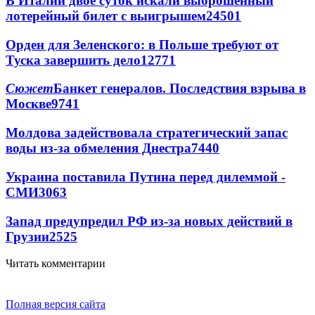
В Италии двое суток искали выброшенный
лотерейный билет с выигрышем
24501
Орден для Зеленского: в Польше требуют от
Туска завершить дело
12771
Сюжет
Банкет генералов. Последствия взрыва в
Москве
9741
Молдова задействовала стратегический запас
воды из-за обмеления Днестра
7440
Украина поставила Путина перед дилеммой -
СМИ
3063
Запад предупредил РФ из-за новых действий в
Грузии
2525
Читать комментарии
Полная версия сайта