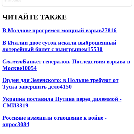
ЧИТАЙТЕ ТАКЖЕ
В Молдове прогремел мощный взрыв
27816
В Италии двое суток искали выброшенный
лотерейный билет с выигрышем
15530
Сюжет
Банкет генералов. Последствия взрыва в
Москве
10054
Орден для Зеленского: в Польше требуют от
Туска завершить дело
4150
Украина поставила Путина перед дилеммой -
СМИ
3319
Россияне изменили отношение к войне -
опрос
3084