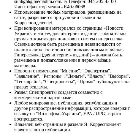
sunlight@mediadim.com.ua
Телефон: 044-205-43-00
Идентификатор медиа - R40-06068
Использование любых материалов, размещённых на
сайте, разрешается при условии ссылки на
Корреспондент.net.
При копировании материалов со страницы «Новости
Украины и мира», для интернет-изданий – обязательна
прямая открытая для поисковых систем гиперссылка.
Ссылка должна быть размещена в независимости от
полного либо частичного использования материалов.
Гиперссылка (для интернет- изданий) – должна быть
размещена в подзаголовке или в первом абзаце
материала.
Новости с пометками "Мнение", "Экспертиза",
"Заявление", "Регионы", "Деньги", "Власть", "Выборы",
"Тест-драйв", "Спецпроекты", "Промо" публикуются на
правах рекламы.
Раздел Спецпроекты создается совместно с
коммерческими партнерами.
Любое копирование, публикация, републикация и
другое распространение информации, которое содержит
ссылку на "Интерфакс-Украина", EPA / UPG, строго
воспрещается.
Владелец веб-страницы в разделе Я- Корреспондент
является автор публикации.