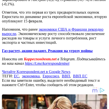
(-0,1%).
Отметим, что это первая из трех предварительных оценок
Евростата по динамике роста европейской экономики, вторую
опубликуют 15 февраля.
Напомним, что ранее
экономики США и Франции рекордно
выросли
. Экономическому росту способствовало увеличение
расходов на товары и услуги личного потребления, рост
экспорта и частных инвестиций.
Газ растет, акции падают. Реакция на угрозу войны
Новости от
Корреспондент.net
в Telegram. Подписывайтесь
на наш канал
https://t.me/korrespondentnet
Читайте Korrespondent.net в Google News
ТЕГИ:
ЕС
,
экономика
,
Евросоюз
,
ВВП
,
ВВП ЕС
Если вы заметили ошибку, выделите необходимый текст и
нажмите Ctrl+Enter, чтобы сообщить об этом редакции.