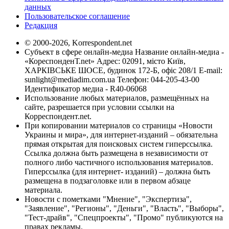
данных
Пользовательское соглашение
Редакция
© 2000-2026, Korrespondent.net
Субъект в сфере онлайн-медиа Название онлайн-медиа -
«КореспонденТ.net» Адрес: 02091, місто Київ,
ХАРКІВСЬКЕ ШОСЕ, будинок 172-Б, офіс 208/1 E-mail:
sunlight@mediadim.com.ua
Телефон: 044-205-43-00
Идентификатор медиа - R40-06068
Использование любых материалов, размещённых на
сайте, разрешается при условии ссылки на
Корреспондент.net.
При копировании материалов со страницы «Новости
Украины и мира», для интернет-изданий – обязательна
прямая открытая для поисковых систем гиперссылка.
Ссылка должна быть размещена в независимости от
полного либо частичного использования материалов.
Гиперссылка (для интернет- изданий) – должна быть
размещена в подзаголовке или в первом абзаце
материала.
Новости с пометками "Мнение", "Экспертиза",
"Заявление", "Регионы", "Деньги", "Власть", "Выборы",
"Тест-драйв", "Спецпроекты", "Промо" публикуются на
правах рекламы.