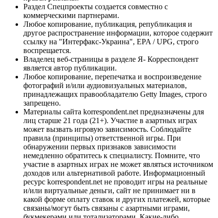
Раздел Спецпроекты создается совместно с
коммерческими партнерами.
Любое копирование, публикация, републикация и
другое распространение информации, которое содержит
ссылку на "Интерфакс-Украина", EPA / UPG, строго
воспрещается.
Владелец веб-страницы в разделе Я- Корреспондент
является автор публикации.
Любое копирование, перепечатка и воспроизведение
фотографий и/или аудиовизуальных материалов,
принадлежащих правообладателю Getty Images, строго
запрещено.
Материалы сайта korrespondent.net предназначены для
лиц старше 21 года (21+). Участие в азартных играх
может вызвать игровую зависимость. Соблюдайте
правила (принципы) ответственной игры. При
обнаружении первых признаков зависимости
немедленно обратитесь к специалисту. Помните, что
участие в азартных играх не может являться источником
доходов или альтернативой работе. Информационный
ресурс korrespondent.net не проводит игры на реальные
и/или виртуальные деньги, сайт не принимает ни в
какой форме оплату ставок и других платежей, которые
связаны/могут быть связаны с азартными играми,
букмекерами или тотализаторами. Какие-либо