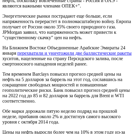
нефть, поскольку вовлеченные страны - Россия и ОАЭ -
являются важными членами ОПЕК+".
Энергетические рынки пострадают еще больше, если
напряженность перерастет в полномасштабную войну. Европа
получает от России около 35% своего природного газа.
JPMorgan заявил, что напряженность может привести к
"существенному скачку" цен на нефть.
На Ближнем Востоке Объединенные Арабские Эмираты 24
января
перехватили и уничтожили две баллистические ракеты
хуситов, нацеленные на страну Персидского залива, после
смертоносного нападения неделей ранее.
Тем временем Barclays повысил прогноз средней цены на
нефть на 5 долларов за баррель на этот год, сославшись на
сокращение свободных мощностей и повышенные
геополитические риски. Банк повысил прогноз средней цены
на 2022 год до 85 и 82 долларов за баррель для Brent и WTI
соответственно.
Обе марки дорожали пятую неделю подряд на прошлой
неделе, прибавив около 2% и достигнув самого высокого
уровня с октября 2014 года.
Цены на нефть выросли более чем на 10% в этом году из-за