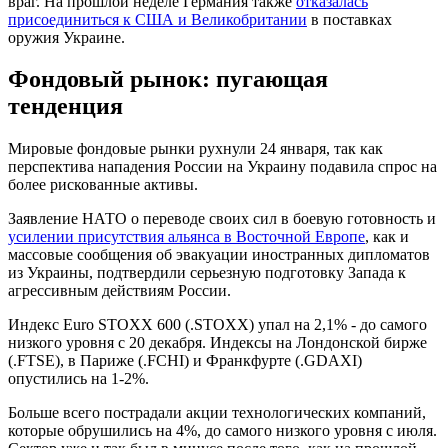
враг. На прошлой неделе Германия также
отказалась
присоединиться к США и Великобритании
в поставках
оружия Украине.
Фондовый рынок: пугающая
тенденция
Мировые фондовые рынки рухнули 24 января, так как
перспектива нападения России на Украину подавила спрос на
более рискованные активы.
Заявление НАТО о переводе своих сил в боевую готовность и
усилении присутствия альянса в Восточной Европе
, как и
массовые сообщения об эвакуации иностранных дипломатов
из Украины, подтвердили серьезную подготовку Запада к
агрессивным действиям России.
Индекс Euro STOXX 600 (.STOXX) упал на 2,1% - до самого
низкого уровня с 20 декабря. Индексы на Лондонской бирже
(.FTSE), в Париже (.FCHI) и Франкфурте (.GDAXI)
опустились на 1-2%.
Больше всего пострадали акции технологических компаний,
которые обрушились на 4%, до самого низкого уровня с июля.