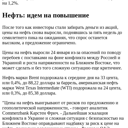
на 1,2%.
Нефть: идем на повышение
После того как инвесторы стали забирать деньги из акций,
цены на нефть снова выросли, поднявшись за пять недель до
семилетнего пика на ожиданиях, что спрос останется
высоким, а предложение ограничено.
Цены на нефть выросли 24 января из-за опасений по поводу
перебоев с поставками на фоне конфликта между Россией и
Украиной и роста напряженности на Ближнем Востоке, что
может сделать и без того сложную ситуацию еще критичнее.
Нефть марки Brent подорожала к середине дня на 33 цента,
или 0,4%, до 88,22 доллара за баррель, американская нефть
марки West Texas Intermediate (WTI) подорожала на 24 цента,
или 0,3%, до 85,38 доллара.
"Цены на нефть выигрывают от рисков по предложению и
геополитической напряженности, - говорит аналитик
Commerzbank Карстен Фрич. - Дальнейшая эскалация
конфликта в Украине и сложная ситуация с безопасностью на
Ближнем Востоке оправдывают надбавку за риск к цене на