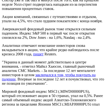
Сектор уже и так был в минусе после того, как на прошлой
неделе Уолл-стрит подверглась нападкам из-за перспектив
повышения процентных ставок.
Акции компаний, связанных с путешествиями и отдыхом,
упали на 4,5%, что стало худшим показателем с конца ноября.
Американский фондовый рынок тоже открылся сильным
падением. Индекс S&P 500 в первый час после открытия
снизился на 2%, Dow Jones - на 1,6%, Nasdaq - на 2,4%.
Аналитики отмечают нежелание инвесторов снова
вкладываться в акции, что крайне редко наблюдалось после
кризиса 2008 года,
пишет
Reuters.
"Украина в данный момент действительно в центре
внимания, - отметил Майкл Хьюсон, главный рыночный
аналитик CMC Markets. - За последние 12 лет менталитет
инвесторов в целом
заключался в том, чтобы покупать на
падении
. Впервые за последние 12 лет я почувствовал, что это
не позиция по умолчанию".
Мировой фондовый индекс MSCI (.MIWD00000PUS),
который отслеживает акции в 50 странах, упал на 0,5%. Ранее
самый объемный индекс акций Азиатско-Тихоокеанского
региона за пределами Японии MSCI (.MIAPJ0000PUS) упал