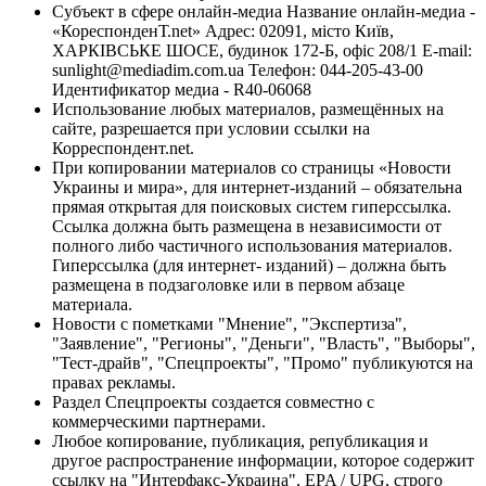
Субъект в сфере онлайн-медиа Название онлайн-медиа -
«КореспонденТ.net» Адрес: 02091, місто Київ,
ХАРКІВСЬКЕ ШОСЕ, будинок 172-Б, офіс 208/1 E-mail:
sunlight@mediadim.com.ua
Телефон: 044-205-43-00
Идентификатор медиа - R40-06068
Использование любых материалов, размещённых на
сайте, разрешается при условии ссылки на
Корреспондент.net.
При копировании материалов со страницы «Новости
Украины и мира», для интернет-изданий – обязательна
прямая открытая для поисковых систем гиперссылка.
Ссылка должна быть размещена в независимости от
полного либо частичного использования материалов.
Гиперссылка (для интернет- изданий) – должна быть
размещена в подзаголовке или в первом абзаце
материала.
Новости с пометками "Мнение", "Экспертиза",
"Заявление", "Регионы", "Деньги", "Власть", "Выборы",
"Тест-драйв", "Спецпроекты", "Промо" публикуются на
правах рекламы.
Раздел Спецпроекты создается совместно с
коммерческими партнерами.
Любое копирование, публикация, републикация и
другое распространение информации, которое содержит
ссылку на "Интерфакс-Украина", EPA / UPG, строго