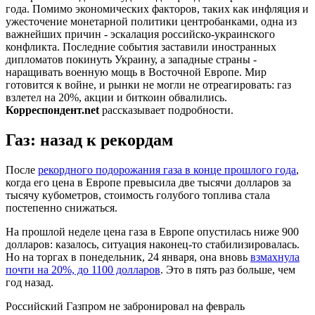
года. Помимо экономических факторов, таких как инфляция и
ужесточение монетарной политики центробанками, одна из
важнейших причин - эскалация российско-украинского
конфликта. Последние события заставили иностранных
дипломатов покинуть Украину, а западные страны -
наращивать военную мощь в Восточной Европе. Мир
готовится к войне, и рынки не могли не отреагировать: газ
взлетел на 20%, акции и биткоин обвалились.
Корреспондент.net
рассказывает подробности.
Газ: назад к рекордам
После
рекордного подорожания газа в конце прошлого года
,
когда его цена в Европе превысила две тысячи долларов за
тысячу кубометров, стоимость голубого топлива стала
постепенно снижаться.
На прошлой неделе цена газа в Европе опустилась ниже 900
долларов: казалось, ситуация наконец-то стабилизировалась.
Но на торгах в понедельник, 24 января, она вновь
взмахнула
почти на 20%, до 1100 долларов
. Это в пять раз больше, чем
год назад.
Российский Газпром не забронировал на февраль