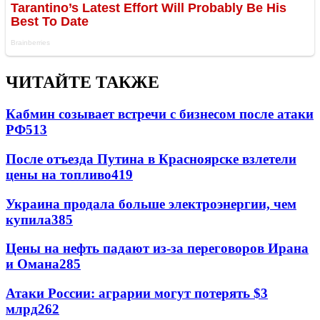
ЧИТАЙТЕ ТАКЖЕ
Кабмин созывает встречи с бизнесом после атаки
РФ
513
После отъезда Путина в Красноярске взлетели
цены на топливо
419
Украина продала больше электроэнергии, чем
купила
385
Цены на нефть падают из-за переговоров Ирана
и Омана
285
Атаки России: аграрии могут потерять $3
млрд
262