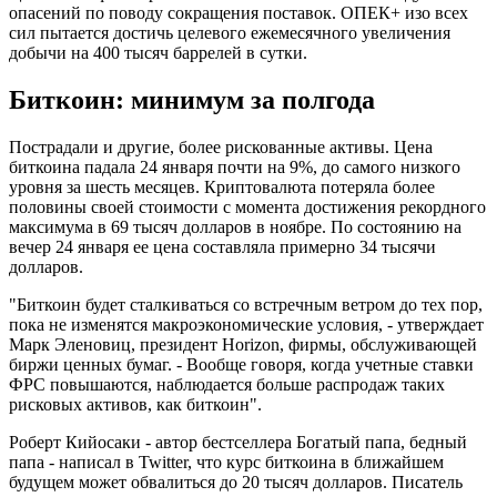
опасений по поводу сокращения поставок. ОПЕК+ изо всех
сил пытается достичь целевого ежемесячного увеличения
добычи на 400 тысяч баррелей в сутки.
Биткоин: минимум за полгода
Пострадали и другие, более рискованные активы. Цена
биткоина падала 24 января почти на 9%, до самого низкого
уровня за шесть месяцев. Криптовалюта потеряла более
половины своей стоимости с момента достижения рекордного
максимума в 69 тысяч долларов в ноябре. По состоянию на
вечер 24 января ее цена составляла примерно 34 тысячи
долларов.
"Биткоин будет сталкиваться со встречным ветром до тех пор,
пока не изменятся макроэкономические условия, - утверждает
Марк Эленовиц, президент Horizon, фирмы, обслуживающей
биржи ценных бумаг. - Вообще говоря, когда учетные ставки
ФРС повышаются, наблюдается больше распродаж таких
рисковых активов, как биткоин".
Роберт Кийосаки - автор бестселлера Богатый папа, бедный
папа - написал в Twitter, что курс биткоина в ближайшем
будущем может обвалиться до 20 тысяч долларов. Писатель