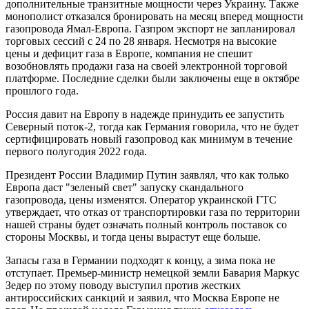
дополнительные транзитные мощности через Украину. Также
монополист отказался бронировать на месяц вперед мощности
газопровода Ямал-Европа. Газпром экспорт не запланировал
торговых сессий с 24 по 28 января. Несмотря на высокие
цены и дефицит газа в Европе, компания не спешит
возобновлять продажи газа на своей электронной торговой
платформе. Последние сделки были заключены еще в октябре
прошлого года.
Россия давит на Европу в надежде принудить ее запустить
Северный поток-2, тогда как Германия говорила, что не будет
сертифицировать новый газопровод как минимум в течение
первого полугодия 2022 года.
Президент России Владимир Путин заявлял, что как только
Европа даст "зеленый свет" запуску скандального
газопровода, цены изменятся. Оператор украинской ГТС
утверждает, что отказ от транспортировки газа по территории
нашей страны будет означать полный контроль поставок со
стороны Москвы, и тогда цены вырастут еще больше.
Запасы газа в Германии подходят к концу, а зима пока не
отступает. Премьер-министр немецкой земли Бавария Маркус
Зедер по этому поводу выступил против жестких
антироссийских санкций и заявил, что Москва Европе не