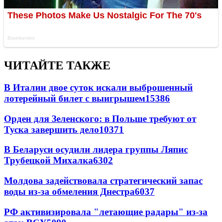
ЧИТАЙТЕ ТАКЖЕ
В Италии двое суток искали выброшенный
лотерейный билет с выигрышем
15386
Орден для Зеленского: в Польше требуют от
Туска завершить дело
10371
В Беларуси осудили лидера группы Ляпис
Трубецкой Михалка
6302
Молдова задействовала стратегический запас
воды из-за обмеления Днестра
6037
РФ активизировала "летающие радары" из-за