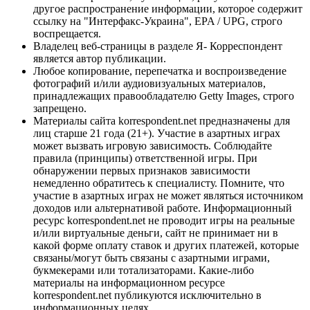
другое распространение информации, которое содержит
ссылку на "Интерфакс-Украина", EPA / UPG, строго
воспрещается.
Владелец веб-страницы в разделе Я- Корреспондент
является автор публикации.
Любое копирование, перепечатка и воспроизведение
фотографий и/или аудиовизуальных материалов,
принадлежащих правообладателю Getty Images, строго
запрещено.
Материалы сайта korrespondent.net предназначены для
лиц старше 21 года (21+). Участие в азартных играх
может вызвать игровую зависимость. Соблюдайте
правила (принципы) ответственной игры. При
обнаружении первых признаков зависимости
немедленно обратитесь к специалисту. Помните, что
участие в азартных играх не может являться источником
доходов или альтернативой работе. Информационный
ресурс korrespondent.net не проводит игры на реальные
и/или виртуальные деньги, сайт не принимает ни в
какой форме оплату ставок и других платежей, которые
связаны/могут быть связаны с азартными играми,
букмекерами или тотализаторами. Какие-либо
материалы на информационном ресурсе
korrespondent.net публикуются исключительно в
информационных целях.