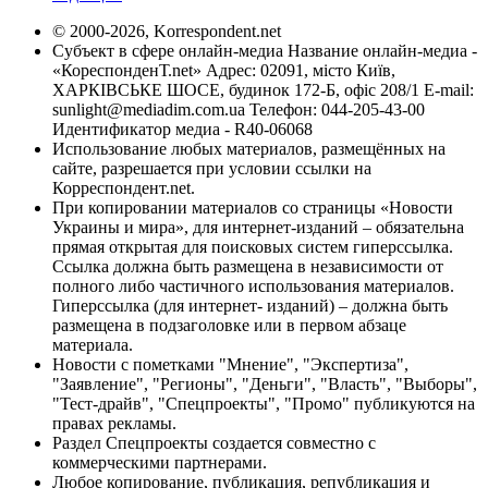
© 2000-2026, Korrespondent.net
Субъект в сфере онлайн-медиа Название онлайн-медиа -
«КореспонденТ.net» Адрес: 02091, місто Київ,
ХАРКІВСЬКЕ ШОСЕ, будинок 172-Б, офіс 208/1 E-mail:
sunlight@mediadim.com.ua
Телефон: 044-205-43-00
Идентификатор медиа - R40-06068
Использование любых материалов, размещённых на
сайте, разрешается при условии ссылки на
Корреспондент.net.
При копировании материалов со страницы «Новости
Украины и мира», для интернет-изданий – обязательна
прямая открытая для поисковых систем гиперссылка.
Ссылка должна быть размещена в независимости от
полного либо частичного использования материалов.
Гиперссылка (для интернет- изданий) – должна быть
размещена в подзаголовке или в первом абзаце
материала.
Новости с пометками "Мнение", "Экспертиза",
"Заявление", "Регионы", "Деньги", "Власть", "Выборы",
"Тест-драйв", "Спецпроекты", "Промо" публикуются на
правах рекламы.
Раздел Спецпроекты создается совместно с
коммерческими партнерами.
Любое копирование, публикация, републикация и