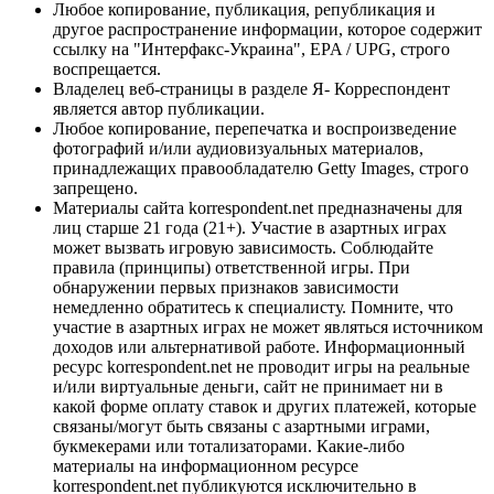
Любое копирование, публикация, републикация и
другое распространение информации, которое содержит
ссылку на "Интерфакс-Украина", EPA / UPG, строго
воспрещается.
Владелец веб-страницы в разделе Я- Корреспондент
является автор публикации.
Любое копирование, перепечатка и воспроизведение
фотографий и/или аудиовизуальных материалов,
принадлежащих правообладателю Getty Images, строго
запрещено.
Материалы сайта korrespondent.net предназначены для
лиц старше 21 года (21+). Участие в азартных играх
может вызвать игровую зависимость. Соблюдайте
правила (принципы) ответственной игры. При
обнаружении первых признаков зависимости
немедленно обратитесь к специалисту. Помните, что
участие в азартных играх не может являться источником
доходов или альтернативой работе. Информационный
ресурс korrespondent.net не проводит игры на реальные
и/или виртуальные деньги, сайт не принимает ни в
какой форме оплату ставок и других платежей, которые
связаны/могут быть связаны с азартными играми,
букмекерами или тотализаторами. Какие-либо
материалы на информационном ресурсе
korrespondent.net публикуются исключительно в