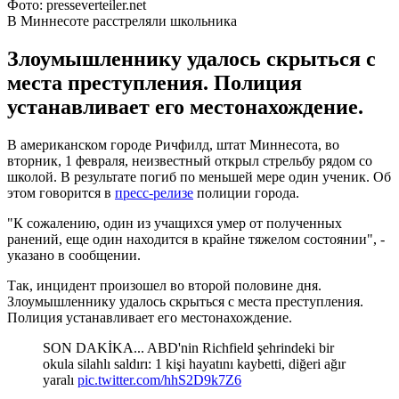
Фото: presseverteiler.net
В Миннесоте расстреляли школьника
Злоумышленнику удалось скрыться с
места преступления. Полиция
устанавливает его местонахождение.
В американском городе Ричфилд, штат Миннесота, во
вторник, 1 февраля, неизвестный открыл стрельбу рядом со
школой. В результате погиб по меньшей мере один ученик. Об
этом говорится в
пресс-релизе
полиции города.
"К сожалению, один из учащихся умер от полученных
ранений, еще один находится в крайне тяжелом состоянии", -
указано в сообщении.
Так, инцидент произошел во второй половине дня.
Злоумышленнику удалось скрыться с места преступления.
Полиция устанавливает его местонахождение.
SON DAKİKA... ABD'nin Richfield şehrindeki bir
okula silahlı saldırı: 1 kişi hayatını kaybetti, diğeri ağır
yaralı
pic.twitter.com/hhS2D9k7Z6