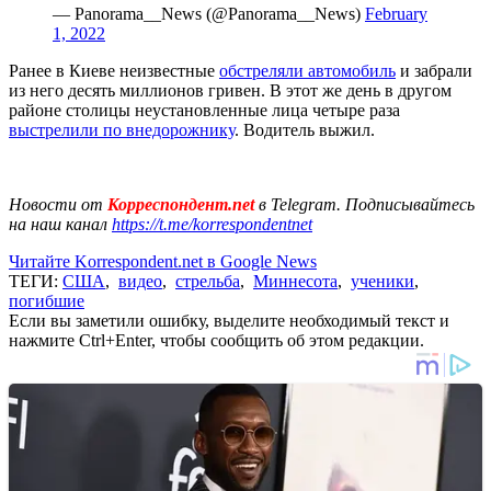
— Panorama__News (@Panorama__News)
February
1, 2022
Ранее в Киеве неизвестные
обстреляли автомобиль
и забрали
из него десять миллионов гривен. В этот же день в другом
районе столицы неустановленные лица четыре раза
выстрелили по внедорожнику
. Водитель выжил.
Новости от
Корреспондент.net
в Telegram. Подписывайтесь
на наш канал
https://t.me/korrespondentnet
Читайте Korrespondent.net в Google News
ТЕГИ:
США
,
видео
,
стрельба
,
Миннесота
,
ученики
,
погибшие
Если вы заметили ошибку, выделите необходимый текст и
нажмите Ctrl+Enter, чтобы сообщить об этом редакции.