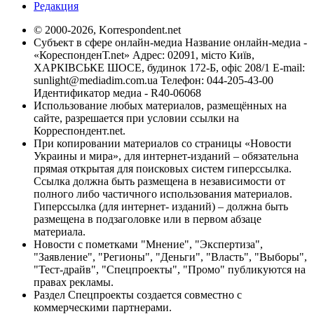
Редакция
© 2000-2026, Korrespondent.net
Субъект в сфере онлайн-медиа Название онлайн-медиа -
«КореспонденТ.net» Адрес: 02091, місто Київ,
ХАРКІВСЬКЕ ШОСЕ, будинок 172-Б, офіс 208/1 E-mail:
sunlight@mediadim.com.ua
Телефон: 044-205-43-00
Идентификатор медиа - R40-06068
Использование любых материалов, размещённых на
сайте, разрешается при условии ссылки на
Корреспондент.net.
При копировании материалов со страницы «Новости
Украины и мира», для интернет-изданий – обязательна
прямая открытая для поисковых систем гиперссылка.
Ссылка должна быть размещена в независимости от
полного либо частичного использования материалов.
Гиперссылка (для интернет- изданий) – должна быть
размещена в подзаголовке или в первом абзаце
материала.
Новости с пометками "Мнение", "Экспертиза",
"Заявление", "Регионы", "Деньги", "Власть", "Выборы",
"Тест-драйв", "Спецпроекты", "Промо" публикуются на
правах рекламы.
Раздел Спецпроекты создается совместно с
коммерческими партнерами.