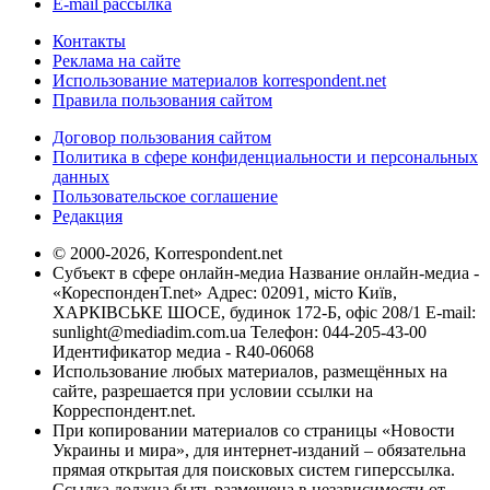
E-mail рассылка
Контакты
Реклама на сайте
Использование материалов korrespondent.net
Правила пользования сайтом
Договор пользования сайтом
Политика в сфере конфиденциальности и персональных
данных
Пользовательское соглашение
Редакция
© 2000-2026, Korrespondent.net
Субъект в сфере онлайн-медиа Название онлайн-медиа -
«КореспонденТ.net» Адрес: 02091, місто Київ,
ХАРКІВСЬКЕ ШОСЕ, будинок 172-Б, офіс 208/1 E-mail:
sunlight@mediadim.com.ua
Телефон: 044-205-43-00
Идентификатор медиа - R40-06068
Использование любых материалов, размещённых на
сайте, разрешается при условии ссылки на
Корреспондент.net.
При копировании материалов со страницы «Новости
Украины и мира», для интернет-изданий – обязательна
прямая открытая для поисковых систем гиперссылка.
Ссылка должна быть размещена в независимости от