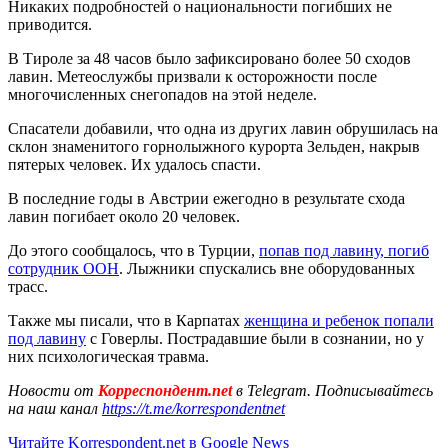
Никаких подробностей о национальности погибших не
приводится.
В Тироле за 48 часов было зафиксировано более 50 сходов
лавин. Метеослужбы призвали к осторожности после
многочисленных снегопадов на этой неделе.
Спасатели добавили, что одна из других лавин обрушилась на
склон знаменитого горнолыжного курорта Зельден, накрыв
пятерых человек. Их удалось спасти.
В последние годы в Австрии ежегодно в результате схода
лавин погибает около 20 человек.
До этого сообщалось, что в Турции,
попав под лавину, погиб
сотрудник ООН
. Лыжники спускались вне оборудованных
трасс.
Также мы писали, что в Карпатах
женщина и ребенок попали
под лавину
с Говерлы. Пострадавшие были в сознании, но у
них психологическая травма.
Новости от
Корреспондент.net
в Telegram. Подписывайтесь
на наш канал
https://t.me/korrespondentnet
Читайте Korrespondent.net в Google News