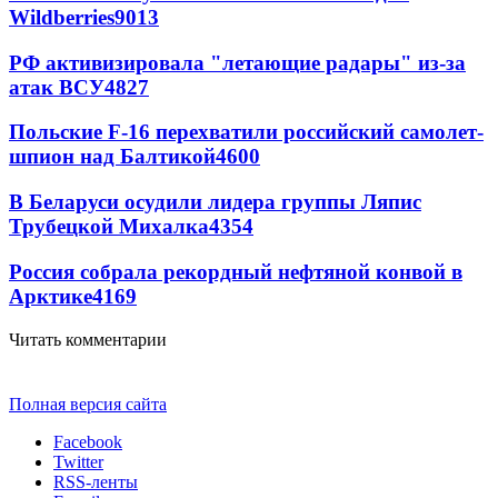
Wildberries
9013
РФ активизировала "летающие радары" из-за
атак ВСУ
4827
Польские F-16 перехватили российский самолет-
шпион над Балтикой
4600
В Беларуси осудили лидера группы Ляпис
Трубецкой Михалка
4354
Россия собрала рекордный нефтяной конвой в
Арктике
4169
Читать комментарии
Полная версия сайта
Facebook
Twitter
RSS-ленты