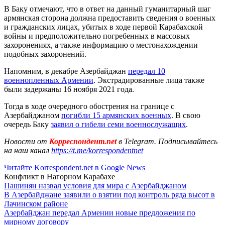
В Баку отмечают, что в ответ на данный гуманитарный шаг
армянская сторона должна предоставить сведения о военных
и гражданских лицах, убитых в ходе первой Карабахской
войны и предположительно погребенных в массовых
захоронениях, а также информацию о местонахождении
подобных захоронений.
Напомним, в декабре Азербайджан
передал 10
военнопленных Армении
. Экстрадированные лица также
были задержаны 16 ноября 2021 года.
Тогда в ходе очередного обострения на границе с
Азербайджаном
погибли 15 армянских военных
. В свою
очередь Баку
заявил о гибели семи военнослужащих
.
Новости от
Корреспондент.net
в Telegram. Подписывайтесь
на наш канал
https://t.me/korrespondentnet
Читайте Korrespondent.net в Google News
Конфликт в Нагорном Карабахе
Пашинян назвал условия для мира с Азербайджаном
В Азербайджане заявили о взятии под контроль ряда высот в
Лачинском районе
Азербайджан передал Армении новые предложения по
мирному договору