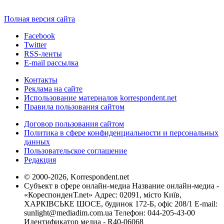
Полная версия сайта
Facebook
Twitter
RSS-ленты
E-mail рассылка
Контакты
Реклама на сайте
Использование материалов korrespondent.net
Правила пользования сайтом
Договор пользования сайтом
Политика в сфере конфиденциальности и персональных
данных
Пользовательское соглашение
Редакция
© 2000-2026, Korrespondent.net
Субъект в сфере онлайн-медиа Название онлайн-медиа -
«КореспонденТ.net» Адрес: 02091, місто Київ,
ХАРКІВСЬКЕ ШОСЕ, будинок 172-Б, офіс 208/1 E-mail:
sunlight@mediadim.com.ua
Телефон: 044-205-43-00
Идентификатор медиа - R40-06068