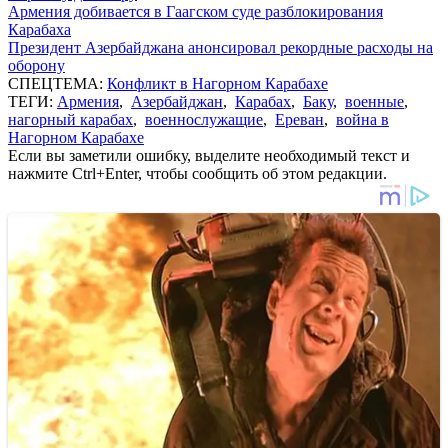
Армения добивается в Гаагском суде разблокирования
Карабаха
Президент Азербайджана анонсировал рекордные расходы на
оборону
СПЕЦТЕМА:
Конфликт в Нагорном Карабахе
ТЕГИ:
Армения
,
Азербайджан
,
Карабах
,
Баку
,
военные
,
нагорный карабах
,
военнослужащие
,
Ереван
,
война в
Нагорном Карабахе
Если вы заметили ошибку, выделите необходимый текст и
нажмите Ctrl+Enter, чтобы сообщить об этом редакции.