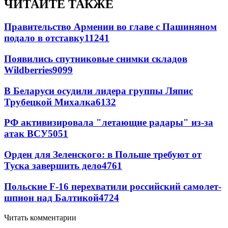
ЧИТАЙТЕ ТАКЖЕ
Правительство Армении во главе с Пашиняном
подало в отставку
11241
Появились спутниковые снимки складов
Wildberries
9099
В Беларуси осудили лидера группы Ляпис
Трубецкой Михалка
6132
РФ активизировала "летающие радары" из-за
атак ВСУ
5051
Орден для Зеленского: в Польше требуют от
Туска завершить дело
4761
Польские F-16 перехватили российский самолет-
шпион над Балтикой
4724
Читать комментарии