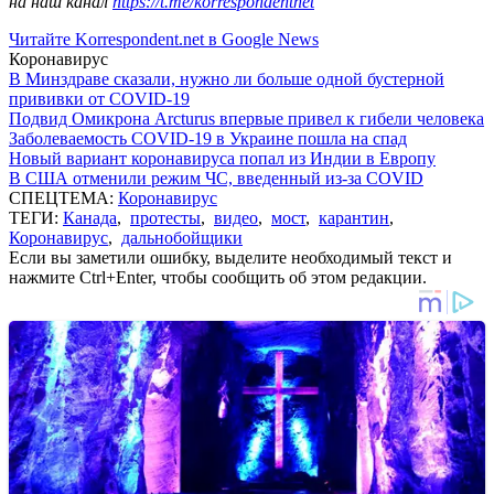
на наш канал
https://t.me/korrespondentnet
Читайте Korrespondent.net в Google News
Коронавирус
В Минздраве сказали, нужно ли больше одной бустерной
прививки от COVID-19
Подвид Омикрона Arcturus впервые привел к гибели человека
Заболеваемость COVID-19 в Украине пошла на спад
Новый вариант коронавируса попал из Индии в Европу
В США отменили режим ЧС, введенный из-за COVID
СПЕЦТЕМА:
Коронавирус
ТЕГИ:
Канада
,
протесты
,
видео
,
мост
,
карантин
,
Коронавирус
,
дальнобойщики
Если вы заметили ошибку, выделите необходимый текст и
нажмите Ctrl+Enter, чтобы сообщить об этом редакции.