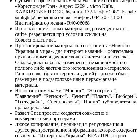
Субъект в сфере онлайн-медиа Название онлайн-медиа -
«КореспонденТ.net» Адрес: 02091, місто Київ,
ХАРКІВСЬКЕ ШОСЕ, будинок 172-Б, офіс 208/1 E-mail:
sunlight@mediadim.com.ua
Телефон: 044-205-43-00
Идентификатор медиа - R40-06068
Использование любых материалов, размещённых на
сайте, разрешается при условии ссылки на
Корреспондент.net.
При копировании материалов со страницы «Новости
Украины и мира», для интернет-изданий – обязательна
прямая открытая для поисковых систем гиперссылка.
Ссылка должна быть размещена в независимости от
полного либо частичного использования материалов.
Гиперссылка (для интернет- изданий) – должна быть
размещена в подзаголовке или в первом абзаце
материала.
Новости с пометками "Мнение", "Экспертиза",
"Заявление", "Регионы", "Деньги", "Власть", "Выборы",
"Тест-драйв", "Спецпроекты", "Промо" публикуются на
правах рекламы.
Раздел Спецпроекты создается совместно с
коммерческими партнерами.
Любое копирование, публикация, републикация и
другое распространение информации, которое содержит
ссылку на "Интерфакс-Украина", EPA / UPG, строго