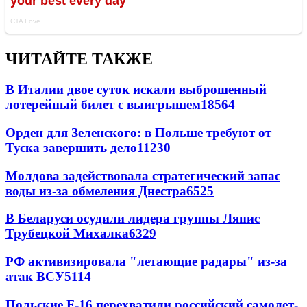
ЧИТАЙТЕ ТАКЖЕ
В Италии двое суток искали выброшенный
лотерейный билет с выигрышем
18564
Орден для Зеленского: в Польше требуют от
Туска завершить дело
11230
Молдова задействовала стратегический запас
воды из-за обмеления Днестра
6525
В Беларуси осудили лидера группы Ляпис
Трубецкой Михалка
6329
РФ активизировала "летающие радары" из-за
атак ВСУ
5114
Польские F-16 перехватили российский самолет-