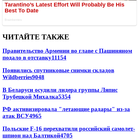
ЧИТАЙТЕ ТАКЖЕ
Правительство Армении во главе с Пашиняном
подало в отставку
11154
Появились спутниковые снимки складов
Wildberries
9048
В Беларуси осудили лидера группы Ляпис
Трубецкой Михалка
5354
РФ активизировала "летающие радары" из-за
атак ВСУ
4965
Польские F-16 перехватили российский самолет-
шпион над Балтикой
4705