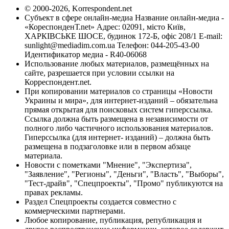
© 2000-2026, Korrespondent.net
Субъект в сфере онлайн-медиа Название онлайн-медиа -
«КореспонденТ.net» Адрес: 02091, місто Київ,
ХАРКІВСЬКЕ ШОСЕ, будинок 172-Б, офіс 208/1 E-mail:
sunlight@mediadim.com.ua
Телефон: 044-205-43-00
Идентификатор медиа - R40-06068
Использование любых материалов, размещённых на
сайте, разрешается при условии ссылки на
Корреспондент.net.
При копировании материалов со страницы «Новости
Украины и мира», для интернет-изданий – обязательна
прямая открытая для поисковых систем гиперссылка.
Ссылка должна быть размещена в независимости от
полного либо частичного использования материалов.
Гиперссылка (для интернет- изданий) – должна быть
размещена в подзаголовке или в первом абзаце
материала.
Новости с пометками "Мнение", "Экспертиза",
"Заявление", "Регионы", "Деньги", "Власть", "Выборы",
"Тест-драйв", "Спецпроекты", "Промо" публикуются на
правах рекламы.
Раздел Спецпроекты создается совместно с
коммерческими партнерами.
Любое копирование, публикация, републикация и