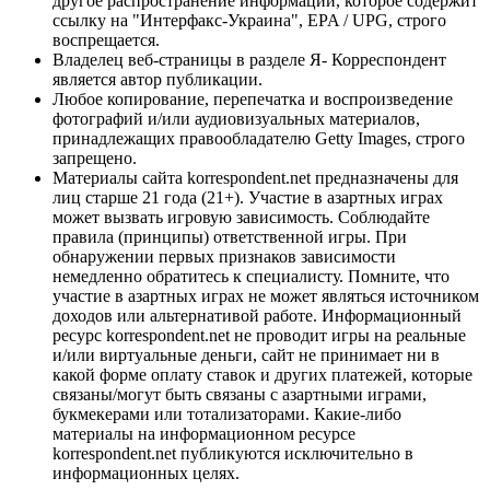
другое распространение информации, которое содержит
ссылку на "Интерфакс-Украина", EPA / UPG, строго
воспрещается.
Владелец веб-страницы в разделе Я- Корреспондент
является автор публикации.
Любое копирование, перепечатка и воспроизведение
фотографий и/или аудиовизуальных материалов,
принадлежащих правообладателю Getty Images, строго
запрещено.
Материалы сайта korrespondent.net предназначены для
лиц старше 21 года (21+). Участие в азартных играх
может вызвать игровую зависимость. Соблюдайте
правила (принципы) ответственной игры. При
обнаружении первых признаков зависимости
немедленно обратитесь к специалисту. Помните, что
участие в азартных играх не может являться источником
доходов или альтернативой работе. Информационный
ресурс korrespondent.net не проводит игры на реальные
и/или виртуальные деньги, сайт не принимает ни в
какой форме оплату ставок и других платежей, которые
связаны/могут быть связаны с азартными играми,
букмекерами или тотализаторами. Какие-либо
материалы на информационном ресурсе
korrespondent.net публикуются исключительно в
информационных целях.