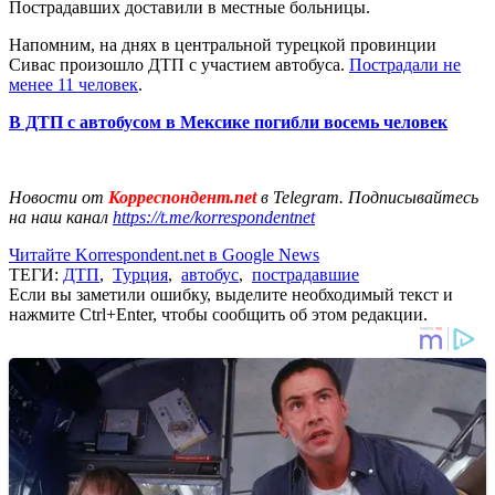
Пострадавших доставили в местные больницы.
Напомним, на днях в центральной турецкой провинции
Сивас произошло ДТП с участием автобуса.
Пострадали не
менее 11 человек
.
В ДТП с автобусом в Мексике погибли восемь человек
Новости от
Корреспондент.net
в Telegram. Подписывайтесь
на наш канал
https://t.me/korrespondentnet
Читайте Korrespondent.net в Google News
ТЕГИ:
ДТП
,
Турция
,
автобус
,
пострадавшие
Если вы заметили ошибку, выделите необходимый текст и
нажмите Ctrl+Enter, чтобы сообщить об этом редакции.