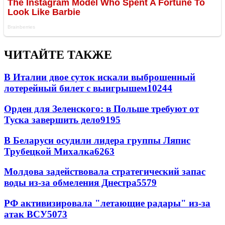
ЧИТАЙТЕ ТАКЖЕ
В Италии двое суток искали выброшенный
лотерейный билет с выигрышем
10244
Орден для Зеленского: в Польше требуют от
Туска завершить дело
9195
В Беларуси осудили лидера группы Ляпис
Трубецкой Михалка
6263
Молдова задействовала стратегический запас
воды из-за обмеления Днестра
5579
РФ активизировала "летающие радары" из-за
атак ВСУ
5073