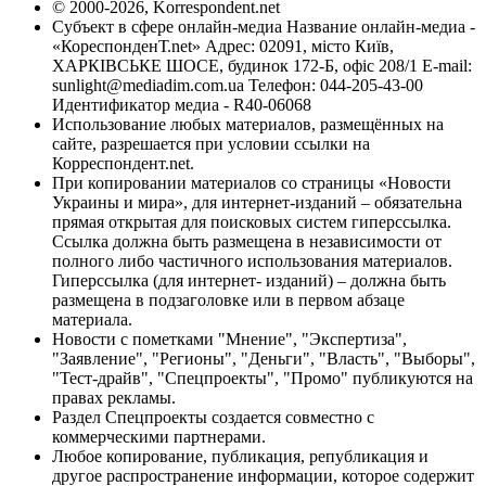
© 2000-2026, Korrespondent.net
Субъект в сфере онлайн-медиа Название онлайн-медиа -
«КореспонденТ.net» Адрес: 02091, місто Київ,
ХАРКІВСЬКЕ ШОСЕ, будинок 172-Б, офіс 208/1 E-mail:
sunlight@mediadim.com.ua
Телефон: 044-205-43-00
Идентификатор медиа - R40-06068
Использование любых материалов, размещённых на
сайте, разрешается при условии ссылки на
Корреспондент.net.
При копировании материалов со страницы «Новости
Украины и мира», для интернет-изданий – обязательна
прямая открытая для поисковых систем гиперссылка.
Ссылка должна быть размещена в независимости от
полного либо частичного использования материалов.
Гиперссылка (для интернет- изданий) – должна быть
размещена в подзаголовке или в первом абзаце
материала.
Новости с пометками "Мнение", "Экспертиза",
"Заявление", "Регионы", "Деньги", "Власть", "Выборы",
"Тест-драйв", "Спецпроекты", "Промо" публикуются на
правах рекламы.
Раздел Спецпроекты создается совместно с
коммерческими партнерами.
Любое копирование, публикация, републикация и
другое распространение информации, которое содержит