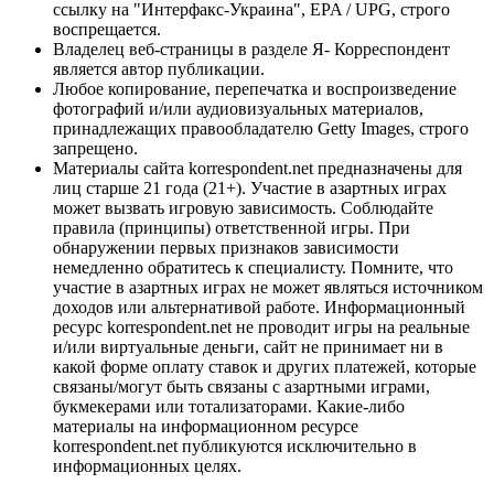
ссылку на "Интерфакс-Украина", EPA / UPG, строго
воспрещается.
Владелец веб-страницы в разделе Я- Корреспондент
является автор публикации.
Любое копирование, перепечатка и воспроизведение
фотографий и/или аудиовизуальных материалов,
принадлежащих правообладателю Getty Images, строго
запрещено.
Материалы сайта korrespondent.net предназначены для
лиц старше 21 года (21+). Участие в азартных играх
может вызвать игровую зависимость. Соблюдайте
правила (принципы) ответственной игры. При
обнаружении первых признаков зависимости
немедленно обратитесь к специалисту. Помните, что
участие в азартных играх не может являться источником
доходов или альтернативой работе. Информационный
ресурс korrespondent.net не проводит игры на реальные
и/или виртуальные деньги, сайт не принимает ни в
какой форме оплату ставок и других платежей, которые
связаны/могут быть связаны с азартными играми,
букмекерами или тотализаторами. Какие-либо
материалы на информационном ресурсе
korrespondent.net публикуются исключительно в
информационных целях.