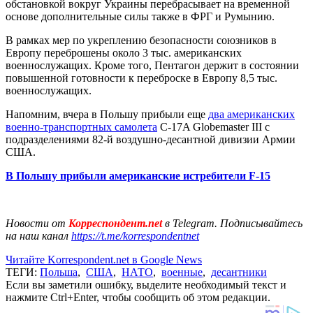
обстановкой вокруг Украины перебрасывает на временной
основе дополнительные силы также в ФРГ и Румынию.
В рамках мер по укреплению безопасности союзников в
Европу переброшены около 3 тыс. американских
военнослужащих. Кроме того, Пентагон держит в состоянии
повышенной готовности к переброске в Европу 8,5 тыс.
военнослужащих.
Напомним, вчера в Польшу прибыли еще
два американских
военно-транспортных самолета
C-17A Globemaster III с
подразделениями 82-й воздушно-десантной дивизии Армии
США.
В Польшу прибыли американские истребители F-15
Новости от
Корреспондент.net
в Telegram. Подписывайтесь
на наш канал
https://t.me/korrespondentnet
Читайте Korrespondent.net в Google News
ТЕГИ:
Польша
,
США
,
НАТО
,
военные
,
десантники
Если вы заметили ошибку, выделите необходимый текст и
нажмите Ctrl+Enter, чтобы сообщить об этом редакции.