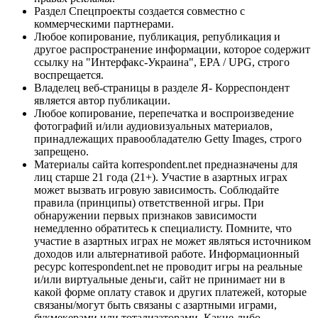
Раздел Спецпроекты создается совместно с
коммерческими партнерами.
Любое копирование, публикация, републикация и
другое распространение информации, которое содержит
ссылку на "Интерфакс-Украина", EPA / UPG, строго
воспрещается.
Владелец веб-страницы в разделе Я- Корреспондент
является автор публикации.
Любое копирование, перепечатка и воспроизведение
фотографий и/или аудиовизуальных материалов,
принадлежащих правообладателю Getty Images, строго
запрещено.
Материалы сайта korrespondent.net предназначены для
лиц старше 21 года (21+). Участие в азартных играх
может вызвать игровую зависимость. Соблюдайте
правила (принципы) ответственной игры. При
обнаружении первых признаков зависимости
немедленно обратитесь к специалисту. Помните, что
участие в азартных играх не может являться источником
доходов или альтернативой работе. Информационный
ресурс korrespondent.net не проводит игры на реальные
и/или виртуальные деньги, сайт не принимает ни в
какой форме оплату ставок и других платежей, которые
связаны/могут быть связаны с азартными играми,
букмекерами или тотализаторами. Какие-либо