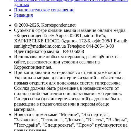
данных
Пользовательское соглашение
Редакция
© 2000-2026, Korrespondent.net
Субъект в сфере онлайн-медиа Название онлайн-медиа -
«КореспонденТ.net» Адрес: 02091, місто Київ,
ХАРКІВСЬКЕ ШОСЕ, будинок 172-Б, офіс 208/1 E-mail:
sunlight@mediadim.com.ua
Телефон: 044-205-43-00
Идентификатор медиа - R40-06068
Использование любых материалов, размещённых на
сайте, разрешается при условии ссылки на
Корреспондент.net.
При копировании материалов со страницы «Новости
Украины и мира», для интернет-изданий – обязательна
прямая открытая для поисковых систем гиперссылка.
Ссылка должна быть размещена в независимости от
полного либо частичного использования материалов.
Гиперссылка (для интернет- изданий) – должна быть
размещена в подзаголовке или в первом абзаце
материала.
Новости с пометками "Мнение", "Экспертиза",
"Заявление", "Регионы", "Деньги", "Власть", "Выборы",
"Тест-драйв", "Спецпроекты", "Промо" публикуются на
правах рекламы.