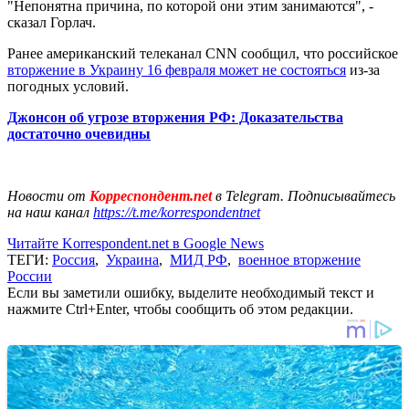
"Непонятна причина, по которой они этим занимаются", -
сказал Горлач.
Ранее американский телеканал CNN сообщил, что российское
вторжение в Украину 16 февраля может не состояться
из-за
погодных условий.
Джонсон об угрозе вторжения РФ: Доказательства
достаточно очевидны
Новости от
Корреспондент.net
в Telegram. Подписывайтесь
на наш канал
https://t.me/korrespondentnet
Читайте Korrespondent.net в Google News
ТЕГИ:
Россия
,
Украина
,
МИД РФ
,
военное вторжение
России
Если вы заметили ошибку, выделите необходимый текст и
нажмите Ctrl+Enter, чтобы сообщить об этом редакции.