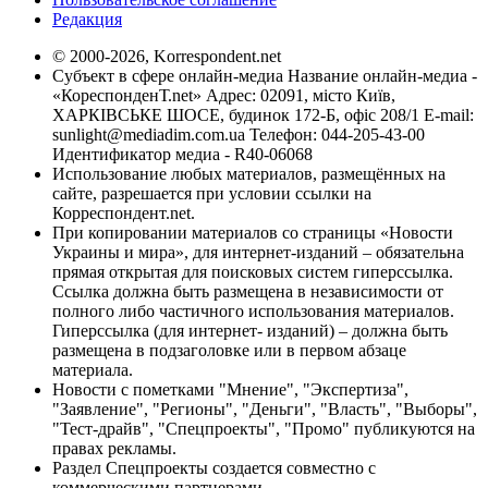
Редакция
© 2000-2026, Korrespondent.net
Субъект в сфере онлайн-медиа Название онлайн-медиа -
«КореспонденТ.net» Адрес: 02091, місто Київ,
ХАРКІВСЬКЕ ШОСЕ, будинок 172-Б, офіс 208/1 E-mail:
sunlight@mediadim.com.ua
Телефон: 044-205-43-00
Идентификатор медиа - R40-06068
Использование любых материалов, размещённых на
сайте, разрешается при условии ссылки на
Корреспондент.net.
При копировании материалов со страницы «Новости
Украины и мира», для интернет-изданий – обязательна
прямая открытая для поисковых систем гиперссылка.
Ссылка должна быть размещена в независимости от
полного либо частичного использования материалов.
Гиперссылка (для интернет- изданий) – должна быть
размещена в подзаголовке или в первом абзаце
материала.
Новости с пометками "Мнение", "Экспертиза",
"Заявление", "Регионы", "Деньги", "Власть", "Выборы",
"Тест-драйв", "Спецпроекты", "Промо" публикуются на
правах рекламы.
Раздел Спецпроекты создается совместно с
коммерческими партнерами.