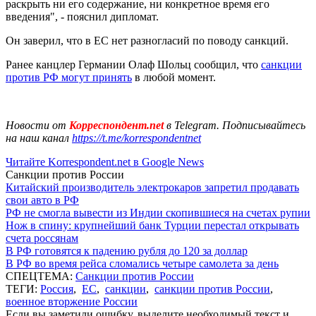
раскрыть ни его содержание, ни конкретное время его
введения", - пояснил дипломат.
Он заверил, что в ЕС нет разногласий по поводу санкций.
Ранее канцлер Германии Олаф Шольц сообщил, что
санкции
против РФ могут принять
в любой момент.
Новости от
Корреспондент.net
в Telegram. Подписывайтесь
на наш канал
https://t.me/korrespondentnet
Читайте Korrespondent.net в Google News
Санкции против России
Китайский производитель электрокаров запретил продавать
свои авто в РФ
РФ не смогла вывести из Индии скопившиеся на счетах рупии
Нож в спину: крупнейший банк Турции перестал открывать
счета россянам
В РФ готовятся к падению рубля до 120 за доллар
В РФ во время рейса сломались четыре самолета за день
СПЕЦТЕМА:
Санкции против России
ТЕГИ:
Россия
,
ЕС
,
санкции
,
санкции против России
,
военное вторжение России
Если вы заметили ошибку, выделите необходимый текст и