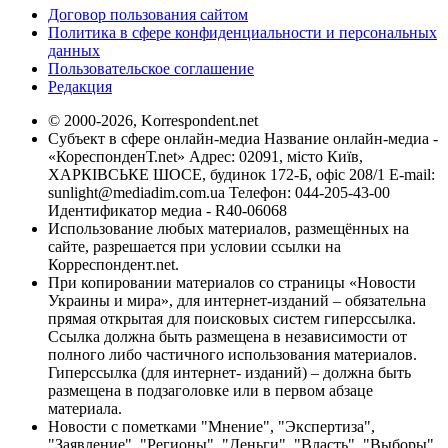
Договор пользования сайтом
Политика в сфере конфиденциальности и персональных
данных
Пользовательское соглашение
Редакция
© 2000-2026, Korrespondent.net
Субъект в сфере онлайн-медиа Название онлайн-медиа -
«КореспонденТ.net» Адрес: 02091, місто Київ,
ХАРКІВСЬКЕ ШОСЕ, будинок 172-Б, офіс 208/1 E-mail:
sunlight@mediadim.com.ua
Телефон: 044-205-43-00
Идентификатор медиа - R40-06068
Использование любых материалов, размещённых на
сайте, разрешается при условии ссылки на
Корреспондент.net.
При копировании материалов со страницы «Новости
Украины и мира», для интернет-изданий – обязательна
прямая открытая для поисковых систем гиперссылка.
Ссылка должна быть размещена в независимости от
полного либо частичного использования материалов.
Гиперссылка (для интернет- изданий) – должна быть
размещена в подзаголовке или в первом абзаце
материала.
Новости с пометками "Мнение", "Экспертиза",
"Заявление", "Регионы", "Деньги", "Власть", "Выборы",