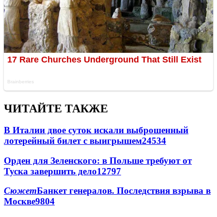
ЧИТАЙТЕ ТАКЖЕ
В Италии двое суток искали выброшенный
лотерейный билет с выигрышем
24534
Орден для Зеленского: в Польше требуют от
Туска завершить дело
12797
Сюжет
Банкет генералов. Последствия взрыва в
Москве
9804