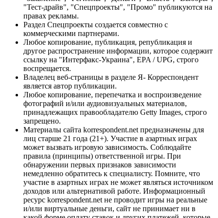
"Тест-драйв", "Спецпроекты", "Промо" публикуются на
правах рекламы.
Раздел Спецпроекты создается совместно с
коммерческими партнерами.
Любое копирование, публикация, републикация и
другое распространение информации, которое содержит
ссылку на "Интерфакс-Украина", EPA / UPG, строго
воспрещается.
Владелец веб-страницы в разделе Я- Корреспондент
является автор публикации.
Любое копирование, перепечатка и воспроизведение
фотографий и/или аудиовизуальных материалов,
принадлежащих правообладателю Getty Images, строго
запрещено.
Материалы сайта korrespondent.net предназначены для
лиц старше 21 года (21+). Участие в азартных играх
может вызвать игровую зависимость. Соблюдайте
правила (принципы) ответственной игры. При
обнаружении первых признаков зависимости
немедленно обратитесь к специалисту. Помните, что
участие в азартных играх не может являться источником
доходов или альтернативой работе. Информационный
ресурс korrespondent.net не проводит игры на реальные
и/или виртуальные деньги, сайт не принимает ни в
какой форме оплату ставок и других платежей, которые