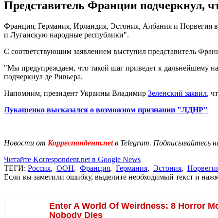
Представитель Франции подчеркнул, ч
Франция, Германия, Ирландия, Эстония, Албания и Норвегия 
и Луганскую народные республики".
С соответствующим заявлением выступил представитель Франц
"Мы предупреждаем, что такой шаг приведет к дальнейшему н
подчеркнул де Ривьера.
Напомним, президент Украины Владимир
Зеленский заявил
, ч
Лукашенко высказался о возможном признании "ЛДНР"
Новости от
Корреспондент.net
в Telegram. Подписывайтесь н
Читайте Korrespondent.net в Google News
ТЕГИ:
Россия
,
ООН
,
Франция
,
Германия
,
Эстония
,
Норвеги
Если вы заметили ошибку, выделите необходимый текст и нажми