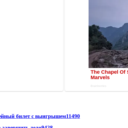
рейный билет с выигрышем
11490
а завершить дело
9428