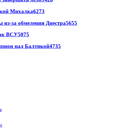
цкой Михалка
6273
ы из-за обмеления Днестра
5655
так ВСУ
5075
шпион над Балтикой
4735
а
ке