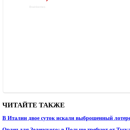
ЧИТАЙТЕ ТАКЖЕ
В Италии двое суток искали выброшенный лоте
Орден для Зеленского: в Польше требуют от Туск