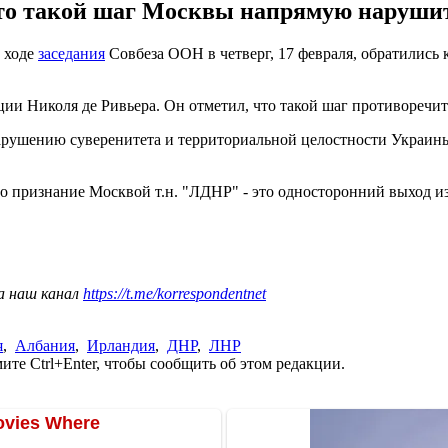
то такой шаг Москвы напрямую нарушит 
в ходе
заседания
Совбеза ООН в четверг, 17 февраля, обратились
ии Николя де Ривьера. Он отметил, что такой шаг противоречи
арушению суверенитета и территориальной целостности Украины
то признание Москвой т.н. "ЛДНР" - это односторонний выход и
а наш канал
https://t.me/korrespondentnet
я
,
Албания
,
Ирландия
,
ДНР
,
ЛНР
те Ctrl+Enter, чтобы сообщить об этом редакции.