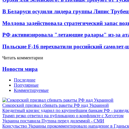
В Беларуси осудили лидера группы Ляпис Трубе
Молдова задействовала стратегический запас вод
РФ активизировала "летающие радары" из-за а
Польские F-16 перехватили российский самолет-
Читать комментарии
Новости мира
Последние
Популярные
Комментируемые
Сикорский призвал сбивать ракеты РФ над Украиной
Кредитный кризис ударил по крупнейшим банкам РФ - разведк
Трамп резко ответил на публикацию о конфликте с Хегсетом
Украина поставила Путина перед дилеммой - СМИ
Консульство Украины прокомментировало нападение в Гданьс