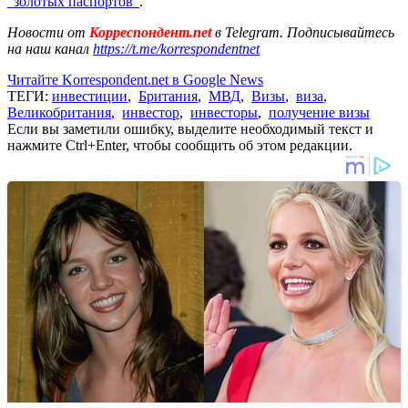
"золотых паспортов"
.
Новости от
Корреспондент.net
в Telegram. Подписывайтесь
на наш канал
https://t.me/korrespondentnet
Читайте Korrespondent.net в Google News
ТЕГИ:
инвестиции
,
Британия
,
МВД
,
Визы
,
виза
,
Великобритания
,
инвестор
,
инвесторы
,
получение визы
Если вы заметили ошибку, выделите необходимый текст и
нажмите Ctrl+Enter, чтобы сообщить об этом редакции.