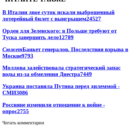
В Италии двое суток искали выброшенный
лотерейный билет с выигрышем
24527
Орден для Зеленского: в Польше требуют от
Туска завершить дело
12789
Сюжет
Банкет генералов. Последствия взрыва в
Москве
9793
Молдова задействовала стратегический запас
воды из-за обмеления Днестра
7449
Украина поставила Путина перед дилеммой -
СМИ
3086
Россияне изменили отношение к войне -
опрос
2755
Читать комментарии