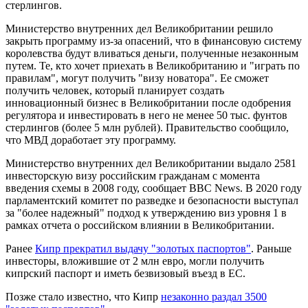
стерлингов.
Министерство внутренних дел Великобритании решило
закрыть программу из-за опасений, что в финансовую систему
королевства будут вливаться деньги, полученные незаконным
путем. Те, кто хочет приехать в Великобританию и "играть по
правилам", могут получить "визу новатора". Ее сможет
получить человек, который планирует создать
инновационный бизнес в Великобритании после одобрения
регулятора и инвестировать в него не менее 50 тыс. фунтов
стерлингов (более 5 млн рублей). Правительство сообщило,
что МВД доработает эту программу.
Министерство внутренних дел Великобритании выдало 2581
инвесторскую визу российским гражданам с момента
введения схемы в 2008 году, сообщает BBC News. В 2020 году
парламентский комитет по разведке и безопасности выступал
за "более надежный" подход к утверждению виз уровня 1 в
рамках отчета о российском влиянии в Великобритании.
Ранее
Кипр прекратил выдачу "золотых паспортов"
. Раньше
инвесторы, вложившие от 2 млн евро, могли получить
кипрский паспорт и иметь безвизовый въезд в ЕС.
Позже стало известно, что Кипр
незаконно раздал 3500