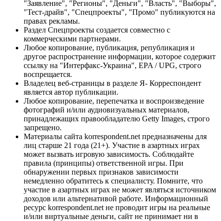
"Заявление", "Регионы", "Деньги", "Власть", "Выборы",
"Тест-драйв", "Спецпроекты", "Промо" публикуются на
правах рекламы.
Раздел Спецпроекты создается совместно с
коммерческими партнерами.
Любое копирование, публикация, републикация и
другое распространение информации, которое содержит
ссылку на "Интерфакс-Украина", EPA / UPG, строго
воспрещается.
Владелец веб-страницы в разделе Я- Корреспондент
является автор публикации.
Любое копирование, перепечатка и воспроизведение
фотографий и/или аудиовизуальных материалов,
принадлежащих правообладателю Getty Images, строго
запрещено.
Материалы сайта korrespondent.net предназначены для
лиц старше 21 года (21+). Участие в азартных играх
может вызвать игровую зависимость. Соблюдайте
правила (принципы) ответственной игры. При
обнаружении первых признаков зависимости
немедленно обратитесь к специалисту. Помните, что
участие в азартных играх не может являться источником
доходов или альтернативой работе. Информационный
ресурс korrespondent.net не проводит игры на реальные
и/или виртуальные деньги, сайт не принимает ни в