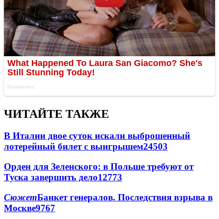
ЧИТАЙТЕ ТАКЖЕ
В Италии двое суток искали выброшенный
лотерейный билет с выигрышем
24503
Орден для Зеленского: в Польше требуют от
Туска завершить дело
12773
Сюжет
Банкет генералов. Последствия взрыва в
Москве
9767