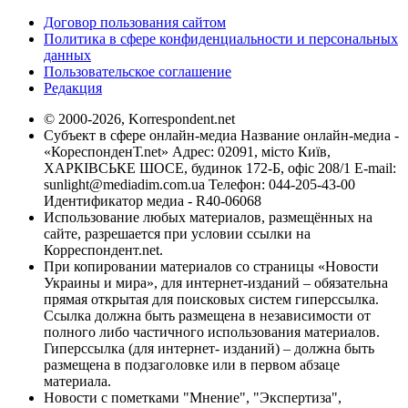
Договор пользования сайтом
Политика в сфере конфиденциальности и персональных
данных
Пользовательское соглашение
Редакция
© 2000-2026, Korrespondent.net
Субъект в сфере онлайн-медиа Название онлайн-медиа -
«КореспонденТ.net» Адрес: 02091, місто Київ,
ХАРКІВСЬКЕ ШОСЕ, будинок 172-Б, офіс 208/1 E-mail:
sunlight@mediadim.com.ua
Телефон: 044-205-43-00
Идентификатор медиа - R40-06068
Использование любых материалов, размещённых на
сайте, разрешается при условии ссылки на
Корреспондент.net.
При копировании материалов со страницы «Новости
Украины и мира», для интернет-изданий – обязательна
прямая открытая для поисковых систем гиперссылка.
Ссылка должна быть размещена в независимости от
полного либо частичного использования материалов.
Гиперссылка (для интернет- изданий) – должна быть
размещена в подзаголовке или в первом абзаце
материала.
Новости с пометками "Мнение", "Экспертиза",