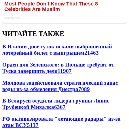
ЧИТАЙТЕ ТАКЖЕ
В Италии двое суток искали выброшенный
лотерейный билет с выигрышем
21463
Орден для Зеленского: в Польше требуют от
Туска завершить дело
11907
Молдова задействовала стратегический запас
воды из-за обмеления Днестра
7089
В Беларуси осудили лидера группы Ляпис
Трубецкой Михалка
6367
РФ активизировала "летающие радары" из-за
атак ВСУ
5137