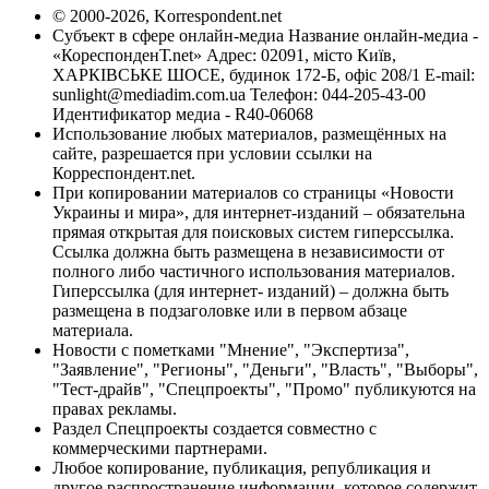
© 2000-2026, Korrespondent.net
Субъект в сфере онлайн-медиа Название онлайн-медиа -
«КореспонденТ.net» Адрес: 02091, місто Київ,
ХАРКІВСЬКЕ ШОСЕ, будинок 172-Б, офіс 208/1 E-mail:
sunlight@mediadim.com.ua
Телефон: 044-205-43-00
Идентификатор медиа - R40-06068
Использование любых материалов, размещённых на
сайте, разрешается при условии ссылки на
Корреспондент.net.
При копировании материалов со страницы «Новости
Украины и мира», для интернет-изданий – обязательна
прямая открытая для поисковых систем гиперссылка.
Ссылка должна быть размещена в независимости от
полного либо частичного использования материалов.
Гиперссылка (для интернет- изданий) – должна быть
размещена в подзаголовке или в первом абзаце
материала.
Новости с пометками "Мнение", "Экспертиза",
"Заявление", "Регионы", "Деньги", "Власть", "Выборы",
"Тест-драйв", "Спецпроекты", "Промо" публикуются на
правах рекламы.
Раздел Спецпроекты создается совместно с
коммерческими партнерами.
Любое копирование, публикация, републикация и
другое распространение информации, которое содержит