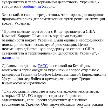
суверенитету и территориальной целостности Украины", -
говорится в
сообщении
Харрис.
Зеленский, в свою очередь, заявил, что стороны договорились
продолжать поиск дипломатических путей решения ситуации
вокруг Украины.
"Провел важные переговоры с Вице-президентом США
Камалой Харрис. Обменялись оценками ситуации
безопасности вокруг Украины. Были едины в необходимости
поиска дипломатических путей деэскалации. Ценю
неизменную действенную поддержку со стороны США
суверенитета и территориальной целостности Украины", -
написал
он.
Добавим, по данным
ТАСС
со ссылкой на Белый дом, в
Мюнхене Харрис обсудила украинский вопрос отдельно с
канцлером Германии Олафом Шольцем, главой Еврокомиссии
Урсулой фон дер Ляйен и премьер-министром Греции
Кириакосом Мицотакисом.
"Они обсуждали быстрые и жесткие экономические меры,
которые США, ЕС и другие страны собираются
задействовать, если Россия осуществит дальнейшее
вторжение на Украину. Они также обсудили текущие усилия