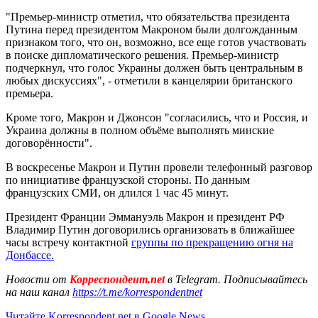
"Премьер-министр отметил, что обязательства президента
Путина перед президентом Макроном были долгожданным
признаком того, что он, возможно, все еще готов участвовать
в поиске дипломатического решения. Премьер-министр
подчеркнул, что голос Украины должен быть центральным в
любых дискуссиях", - отметили в канцелярии британского
премьера.
Кроме того, Макрон и Джонсон "согласились, что и Россия, и
Украина должны в полном объёме выполнять минские
договорённости".
В воскресенье Макрон и Путин провели телефонный разговор
по инициативе французской стороны. По данным
французских СМИ, он длился 1 час 45 минут.
Президент Франции Эммануэль Макрон и президент РФ
Владимир Путин договорились организовать в ближайшее
часы встречу контактной
группы по прекращению огня на
Донбассе.
Новости от
Корреспондент.net
в Telegram. Подписывайтесь
на наш канал
https://t.me/korrespondentnet
Читайте Korrespondent.net в Google News