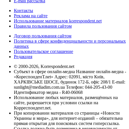
E-mail рассылка
Контакты
Реклама на сайте
Использование материалов korrespondent.net
Правила пользования сайтом
Договор пользования сайтом
Политика в сфере конфиденциальности и персональных
данных
Пользовательское соглашение
Редакция
© 2000-2026, Korrespondent.net
Субъект в сфере онлайн-медиа Название онлайн-медиа -
«КореспонденТ.net» Адрес: 02091, місто Київ,
ХАРКІВСЬКЕ ШОСЕ, будинок 172-Б, офіс 208/1 E-mail:
sunlight@mediadim.com.ua
Телефон: 044-205-43-00
Идентификатор медиа - R40-06068
Использование любых материалов, размещённых на
сайте, разрешается при условии ссылки на
Корреспондент.net.
При копировании материалов со страницы «Новости
Украины и мира», для интернет-изданий – обязательна
прямая открытая для поисковых систем гиперссылка.
Ссылка должна быть размещена в независимости от