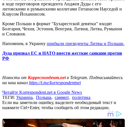
в ходе переговоров президента Анджея Дуды с его
литовскими и румынскими коллегами Гитанасом Науседой и
Клаусом Йоханнисом.
Кроме Польши в формат "Бухарестской девятки" входят
Болгария, Чехия, Эстония, Венгрия, Латвия, Литва, Румыния
и Словакия.
Напомним, в Украину
прибыли президенты Литвы и Польши.
Дуда призвал ЕС и НАТО ввести жесткие санкции против
РФ
Новости от
Корреспондент.net
в Telegram. Подписывайтесь
на наш канал
https://t.me/korrespondentnet
Читайте Korrespondent.net в Google News
ТЕГИ:
Украина
,
Польша
,
саммит
,
политика
Если вы заметили ошибку, выделите необходимый текст и
нажмите Ctrl+Enter, чтобы сообщить об этом редакции.