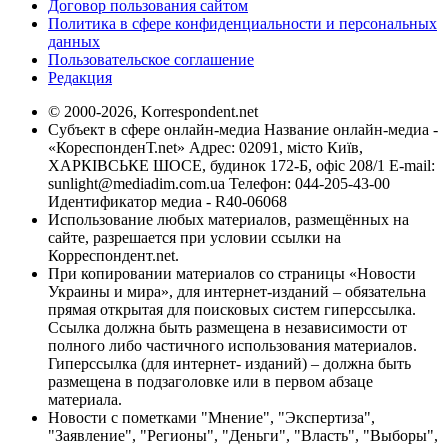
Договор пользования сайтом
Политика в сфере конфиденциальности и персональных
данных
Пользовательское соглашение
Редакция
© 2000-2026, Korrespondent.net
Субъект в сфере онлайн-медиа Название онлайн-медиа -
«КореспонденТ.net» Адрес: 02091, місто Київ,
ХАРКІВСЬКЕ ШОСЕ, будинок 172-Б, офіс 208/1 E-mail:
sunlight@mediadim.com.ua
Телефон: 044-205-43-00
Идентификатор медиа - R40-06068
Использование любых материалов, размещённых на
сайте, разрешается при условии ссылки на
Корреспондент.net.
При копировании материалов со страницы «Новости
Украины и мира», для интернет-изданий – обязательна
прямая открытая для поисковых систем гиперссылка.
Ссылка должна быть размещена в независимости от
полного либо частичного использования материалов.
Гиперссылка (для интернет- изданий) – должна быть
размещена в подзаголовке или в первом абзаце
материала.
Новости с пометками "Мнение", "Экспертиза",
"Заявление", "Регионы", "Деньги", "Власть", "Выборы",