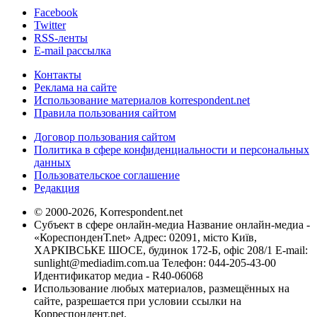
Facebook
Twitter
RSS-ленты
E-mail рассылка
Контакты
Реклама на сайте
Использование материалов korrespondent.net
Правила пользования сайтом
Договор пользования сайтом
Политика в сфере конфиденциальности и персональных
данных
Пользовательское соглашение
Редакция
© 2000-2026, Korrespondent.net
Субъект в сфере онлайн-медиа Название онлайн-медиа -
«КореспонденТ.net» Адрес: 02091, місто Київ,
ХАРКІВСЬКЕ ШОСЕ, будинок 172-Б, офіс 208/1 E-mail:
sunlight@mediadim.com.ua
Телефон: 044-205-43-00
Идентификатор медиа - R40-06068
Использование любых материалов, размещённых на
сайте, разрешается при условии ссылки на
Корреспондент.net.