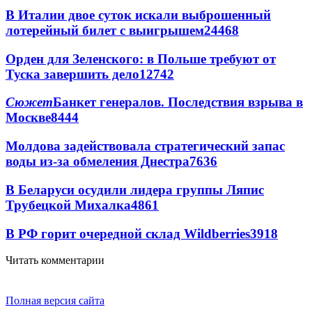
В Италии двое суток искали выброшенный
лотерейный билет с выигрышем
24468
Орден для Зеленского: в Польше требуют от
Туска завершить дело
12742
Сюжет
Банкет генералов. Последствия взрыва в
Москве
8444
Молдова задействовала стратегический запас
воды из-за обмеления Днестра
7636
В Беларуси осудили лидера группы Ляпис
Трубецкой Михалка
4861
В РФ горит очередной склад Wildberries
3918
Читать комментарии
Полная версия сайта