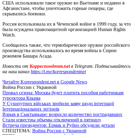
США использовали такое оружие во Вьетнаме и недавно в
Афганистане, чтобы уничтожить горные пещеры, где
скрывались боевики.
Россия использовала их в Чеченской войне в 1999 году, за что
была осуждена правозащитной организацией Human Rights
Watch.
Сообщалось также, что термобарическое оружие российского
производства использовалось во время войны в Сирии
режимом Башара Асада.
Новости от
Корреспондент.net
в Telegram. Подписывайтесь
на наш канал
https://t.me/korrespondentnet
Читайте Korrespondent.net в Google News
Война России с Украиной
Провал сезона: Москва будет платить пособия работникам
турсектора Крыма
У Сухопутних військах зробили заяву щодо інтеграції
Інтернаціональних легіонів
Взрыв в Сыктывкаре: возросло количество пострадавших
Стали известны объемы отключений в пятницу
Встреча президентов: Ермак и Рубио обсудили детали
СПЕЦТЕМА:
Война России с Украиной