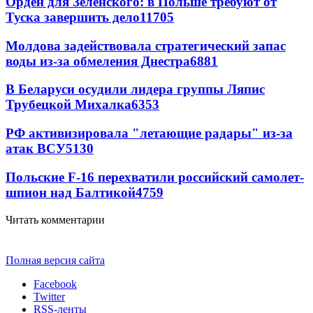
Орден для Зеленского: в Польше требуют от
Туска завершить дело
11705
Молдова задействовала стратегический запас
воды из-за обмеления Днестра
6881
В Беларуси осудили лидера группы Ляпис
Трубецкой Михалка
6353
РФ активизировала "летающие радары" из-за
атак ВСУ
5130
Польские F-16 перехватили российский самолет-
шпион над Балтикой
4759
Читать комментарии
Полная версия сайта
Facebook
Twitter
RSS-ленты