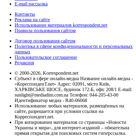
E-mail рассылка
Контакты
Реклама на сайте
Использование материалов korrespondent.net
Правила пользования сайтом
Договор пользования сайтом
Политика в сфере конфиденциальности и персональных
данных
Пользовательское соглашение
Редакция
© 2000-2026, Korrespondent.net
Субъект в сфере онлайн-медиа Название онлайн-медиа -
«КореспонденТ.net» Адрес: 02091, місто Київ,
ХАРКІВСЬКЕ ШОСЕ, будинок 172-Б, офіс 208/1 E-mail:
sunlight@mediadim.com.ua
Телефон: 044-205-43-00
Идентификатор медиа - R40-06068
Использование любых материалов, размещённых на
сайте, разрешается при условии ссылки на
Корреспондент.net.
При копировании материалов со страницы «Новости
Украины и мира», для интернет-изданий – обязательна
прямая открытая для поисковых систем гиперссылка.