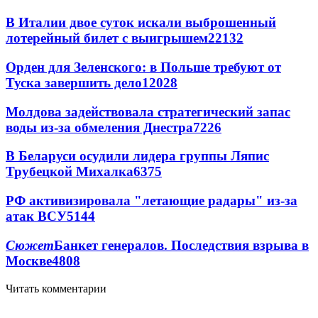
В Италии двое суток искали выброшенный
лотерейный билет с выигрышем
22132
Орден для Зеленского: в Польше требуют от
Туска завершить дело
12028
Молдова задействовала стратегический запас
воды из-за обмеления Днестра
7226
В Беларуси осудили лидера группы Ляпис
Трубецкой Михалка
6375
РФ активизировала "летающие радары" из-за
атак ВСУ
5144
Сюжет
Банкет генералов. Последствия взрыва в
Москве
4808
Читать комментарии