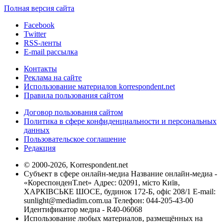
Полная версия сайта
Facebook
Twitter
RSS-ленты
E-mail рассылка
Контакты
Реклама на сайте
Использование материалов korrespondent.net
Правила пользования сайтом
Договор пользования сайтом
Политика в сфере конфиденциальности и персональных
данных
Пользовательское соглашение
Редакция
© 2000-2026, Korrespondent.net
Субъект в сфере онлайн-медиа Название онлайн-медиа -
«КореспонденТ.net» Адрес: 02091, місто Київ,
ХАРКІВСЬКЕ ШОСЕ, будинок 172-Б, офіс 208/1 E-mail:
sunlight@mediadim.com.ua
Телефон: 044-205-43-00
Идентификатор медиа - R40-06068
Использование любых материалов, размещённых на