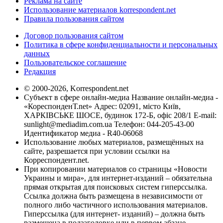
Реклама на сайте
Использование материалов korrespondent.net
Правила пользования сайтом
Договор пользования сайтом
Политика в сфере конфиденциальности и персональных
данных
Пользовательское соглашение
Редакция
© 2000-2026, Korrespondent.net
Субъект в сфере онлайн-медиа Название онлайн-медиа -
«КореспонденТ.net» Адрес: 02091, місто Київ,
ХАРКІВСЬКЕ ШОСЕ, будинок 172-Б, офіс 208/1 E-mail:
sunlight@mediadim.com.ua
Телефон: 044-205-43-00
Идентификатор медиа - R40-06068
Использование любых материалов, размещённых на
сайте, разрешается при условии ссылки на
Корреспондент.net.
При копировании материалов со страницы «Новости
Украины и мира», для интернет-изданий – обязательна
прямая открытая для поисковых систем гиперссылка.
Ссылка должна быть размещена в независимости от
полного либо частичного использования материалов.
Гиперссылка (для интернет- изданий) – должна быть
размещена в подзаголовке или в первом абзаце