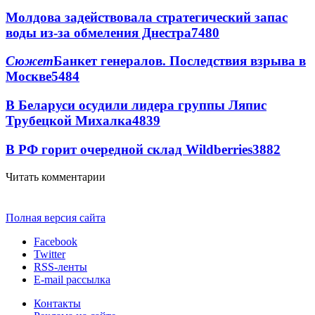
Молдова задействовала стратегический запас
воды из-за обмеления Днестра
7480
Сюжет
Банкет генералов. Последствия взрыва в
Москве
5484
В Беларуси осудили лидера группы Ляпис
Трубецкой Михалка
4839
В РФ горит очередной склад Wildberries
3882
Читать комментарии
Полная версия сайта
Facebook
Twitter
RSS-ленты
E-mail рассылка
Контакты