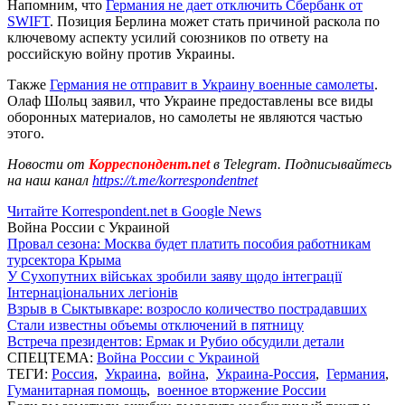
Напомним, что
Германия не дает отключить Сбербанк от
SWIFT
. Позиция Берлина может стать причиной раскола по
ключевому аспекту усилий союзников по ответу на
российскую войну против Украины.
Также
Германия не отправит в Украину военные самолеты
.
Олаф Шольц заявил, что Украине предоставлены все виды
оборонных материалов, но самолеты не являются частью
этого.
Новости от
Корреспондент.net
в Telegram. Подписывайтесь
на наш канал
https://t.me/korrespondentnet
Читайте Korrespondent.net в Google News
Война России с Украиной
Провал сезона: Москва будет платить пособия работникам
турсектора Крыма
У Сухопутних військах зробили заяву щодо інтеграції
Інтернаціональних легіонів
Взрыв в Сыктывкаре: возросло количество пострадавших
Стали известны объемы отключений в пятницу
Встреча президентов: Ермак и Рубио обсудили детали
СПЕЦТЕМА:
Война России с Украиной
ТЕГИ:
Россия
,
Украина
,
война
,
Украина-Россия
,
Германия
,
Гуманитарная помощь
,
военное вторжение России