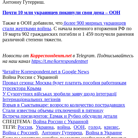
Антониу Гутерриш.
Почти 10 млн украинцев покинули свои дома – ООН
Также в ООН добавили, что
более 900 мирных украинцев
стали жертвами войны
. С начала военного вторжения РФ по
19 марта 902 гражданских погибли и 1 459 получили ранения
различной степени тяжести.
Новости от
Корреспондент.net
в Telegram. Подписывайтесь
на наш канал
https://t.me/korrespondentnet
Читайте Korrespondent.net в Google News
Война России с Украиной
Провал сезона: Москва будет платить пособия работникам
турсектора Крыма
У Сухопутних військах зробили заяву щодо інтеграції
Інтернаціональних легіонів
Взрыв в Сыктывкаре: возросло количество пострадавших
Стали известны объемы отключений в пятницу
Встреча президентов: Ермак и Рубио обсудили детали
СПЕЦТЕМА:
Война России с Украиной
ТЕГИ:
Россия
,
Украина
,
война
,
ООН
,
голод
,
кризис
,
Война с Россией
,
Антониу Гутерреш
,
Война в Украине