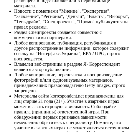
размещена в подзаголовке или в первом абзаце
материала.
Новости с пометками "Мнение", "Экспертиза",
"Заявление", "Регионы", "Деньги", "Власть", "Выборы",
"Тест-драйв", "Спецпроекты", "Промо" публикуются на
правах рекламы.
Раздел Спецпроекты создается совместно с
коммерческими партнерами.
Любое копирование, публикация, републикация и
другое распространение информации, которое содержит
ссылку на "Интерфакс-Украина", EPA / UPG, строго
воспрещается.
Владелец веб-страницы в разделе Я- Корреспондент
является автор публикации.
Любое копирование, перепечатка и воспроизведение
фотографий и/или аудиовизуальных материалов,
принадлежащих правообладателю Getty Images, строго
запрещено.
Материалы сайта korrespondent.net предназначены для
лиц старше 21 года (21+). Участие в азартных играх
может вызвать игровую зависимость. Соблюдайте
правила (принципы) ответственной игры. При
обнаружении первых признаков зависимости
немедленно обратитесь к специалисту. Помните, что
участие в азартных играх не может являться источником