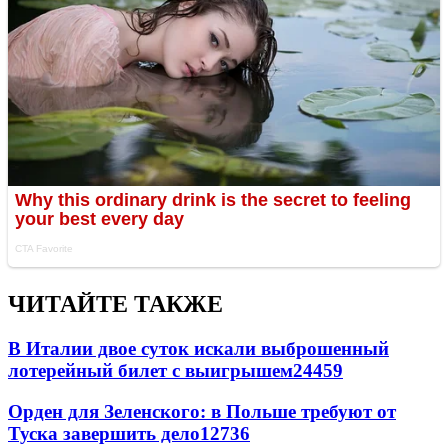
ЧИТАЙТЕ ТАКЖЕ
В Италии двое суток искали выброшенный
лотерейный билет с выигрышем
24459
Орден для Зеленского: в Польше требуют от
Туска завершить дело
12736