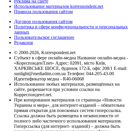
Реклама на сайте
Использование материалов korrespondent.net
Правила пользования сайтом
Договор пользования сайтом
Политика в сфере конфиденциальности и персональных
данных
Пользовательское соглашение
Редакция
© 2000-2026, Korrespondent.net
Субъект в сфере онлайн-медиа Название онлайн-медиа -
«КореспонденТ.net» Адрес: 02091, місто Київ,
ХАРКІВСЬКЕ ШОСЕ, будинок 172-Б, офіс 208/1 E-mail:
sunlight@mediadim.com.ua
Телефон: 044-205-43-00
Идентификатор медиа - R40-06068
Использование любых материалов, размещённых на
сайте, разрешается при условии ссылки на
Корреспондент.net.
При копировании материалов со страницы «Новости
Украины и мира», для интернет-изданий – обязательна
прямая открытая для поисковых систем гиперссылка.
Ссылка должна быть размещена в независимости от
полного либо частичного использования материалов.
Гиперссылка (для интернет- изданий) – должна быть