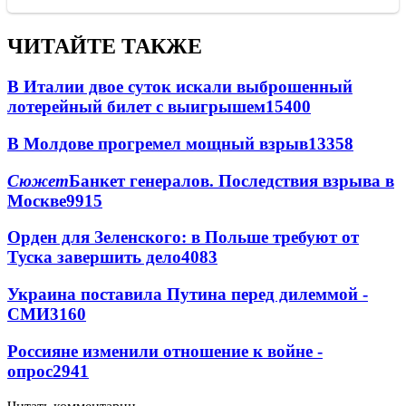
ЧИТАЙТЕ ТАКЖЕ
В Италии двое суток искали выброшенный
лотерейный билет с выигрышем
15400
В Молдове прогремел мощный взрыв
13358
Сюжет
Банкет генералов. Последствия взрыва в
Москве
9915
Орден для Зеленского: в Польше требуют от
Туска завершить дело
4083
Украина поставила Путина перед дилеммой -
СМИ
3160
Россияне изменили отношение к войне -
опрос
2941