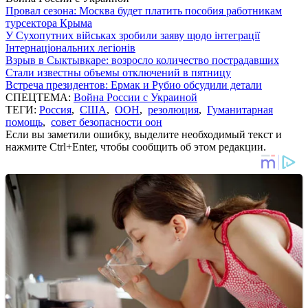
Провал сезона: Москва будет платить пособия работникам
турсектора Крыма
У Сухопутних військах зробили заяву щодо інтеграції
Інтернаціональних легіонів
Взрыв в Сыктывкаре: возросло количество пострадавших
Стали известны объемы отключений в пятницу
Встреча президентов: Ермак и Рубио обсудили детали
СПЕЦТЕМА:
Война России с Украиной
ТЕГИ:
Россия
,
США
,
ООН
,
резолюция
,
Гуманитарная
помощь
,
совет безопасности оон
Если вы заметили ошибку, выделите необходимый текст и
нажмите Ctrl+Enter, чтобы сообщить об этом редакции.