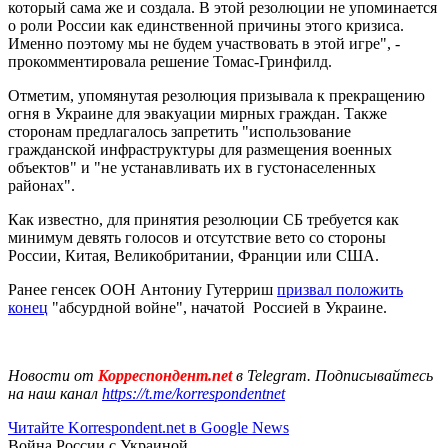
который сама же и создала. В этой резолюции не упоминается
о роли России как единственной причины этого кризиса.
Именно поэтому мы не будем участвовать в этой игре", -
прокомментировала решение Томас-Гринфилд.
Отметим, упомянутая резолюция призывала к прекращению
огня в Украине для эвакуации мирных граждан. Также
сторонам предлагалось запретить "использование
гражданской инфраструктуры для размещения военных
объектов" и "не устанавливать их в густонаселенных
районах".
Как известно, для принятия резолюции СБ требуется как
минимум девять голосов и отсутствие вето со стороны
России, Китая, Великобритании, Франции или США.
Ранее генсек ООН Антониу Гутерриш
призвал положить
конец
"абсурдной войне", начатой Россией в Украине.
Новости от
Корреспондент.net
в Telegram. Подписывайтесь
на наш канал
https://t.me/korrespondentnet
Читайте Korrespondent.net в Google News
Война России с Украиной