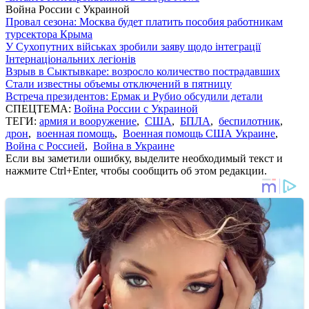
Война России с Украиной
Провал сезона: Москва будет платить пособия работникам
турсектора Крыма
У Сухопутних військах зробили заяву щодо інтеграції
Інтернаціональних легіонів
Взрыв в Сыктывкаре: возросло количество пострадавших
Стали известны объемы отключений в пятницу
Встреча президентов: Ермак и Рубио обсудили детали
СПЕЦТЕМА:
Война России с Украиной
ТЕГИ:
армия и вооружение
,
США
,
БПЛА
,
беспилотник
,
дрон
,
военная помощь
,
Военная помощь США Украине
,
Война с Россией
,
Война в Украине
Если вы заметили ошибку, выделите необходимый текст и
нажмите Ctrl+Enter, чтобы сообщить об этом редакции.