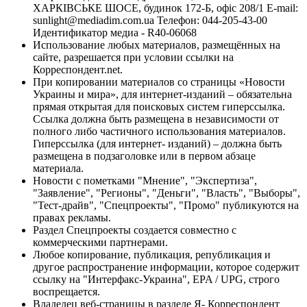
ХАРКІВСЬКЕ ШОСЕ, будинок 172-Б, офіс 208/1 E-mail:
sunlight@mediadim.com.ua
Телефон: 044-205-43-00
Идентификатор медиа - R40-06068
Использование любых материалов, размещённых на
сайте, разрешается при условии ссылки на
Корреспондент.net.
При копировании материалов со страницы «Новости
Украины и мира», для интернет-изданий – обязательна
прямая открытая для поисковых систем гиперссылка.
Ссылка должна быть размещена в независимости от
полного либо частичного использования материалов.
Гиперссылка (для интернет- изданий) – должна быть
размещена в подзаголовке или в первом абзаце
материала.
Новости с пометками "Мнение", "Экспертиза",
"Заявление", "Регионы", "Деньги", "Власть", "Выборы",
"Тест-драйв", "Спецпроекты", "Промо" публикуются на
правах рекламы.
Раздел Спецпроекты создается совместно с
коммерческими партнерами.
Любое копирование, публикация, републикация и
другое распространение информации, которое содержит
ссылку на "Интерфакс-Украина", EPA / UPG, строго
воспрещается.
Владелец веб-страницы в разделе Я- Корреспондент