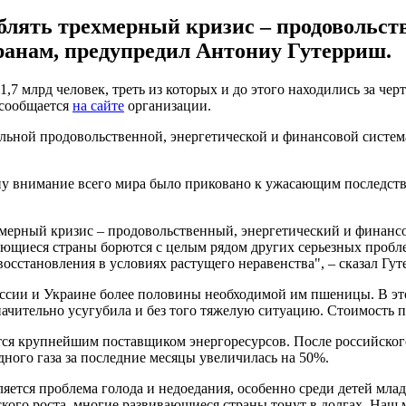
блять трехмерный кризис – продовольст
ранам, предупредил Антониу Гутерриш.
,7 млрд человек, треть из которых и до этого находились за че
 сообщается
на сайте
организации.
льной продовольственной, энергетической и финансовой система
у внимание всего мира было приковано к ужасающим последстви
мерный кризис – продовольственный, энергетический и финансо
ивающиеся страны борются с целым рядом других серьезных про
восстановления в условиях растущего неравенства", – сказал Гут
оссии и Украине более половины необходимой им пшеницы. В эт
начительно усугубила и без того тяжелую ситуацию. Стоимость 
тся крупнейшим поставщиком энергоресурсов. После российско
ного газа за последние месяцы увеличилась на 50%.
яется проблема голода и недоедания, особенно среди детей младш
ого роста, многие развивающиеся страны тонут в долгах. Наш м