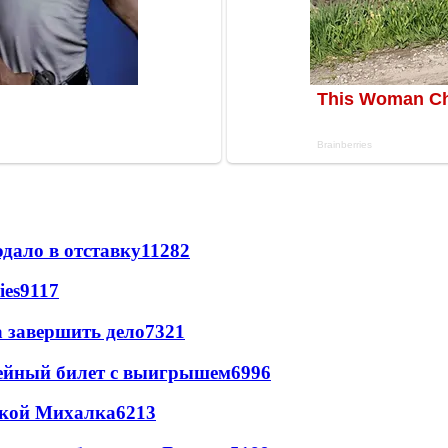
дало в отставку
11282
ies
9117
а завершить дело
7321
рейный билет с выигрышем
6996
цкой Михалка
6213