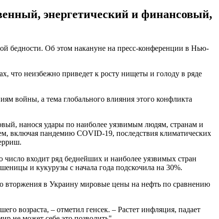
венный, энергетический и финансовый,
ртой бедности. Об этом накануне на пресс-конференции в Нью-
х, что неизбежно приведет к росту нищеты и голоду в ряде
ям войны, а тема глобального влияния этого конфликта
вый, нанося удары по наиболее уязвимым людям, странам и
блем, включая пандемию COVID-19, последствия климатических
ерриш.
о число входит ряд беднейших и наиболее уязвимых стран
пшеницы и кукурузы с начала года подскочила на 30%.
го вторжения в Украину мировые цены на нефть по сравнению
его возраста, – отметил генсек. – Растет инфляция, падает
ир не может себе это позволить".