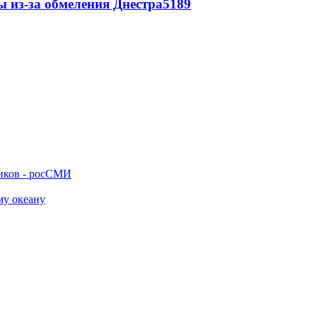
ы из-за обмеления Днестра
5189
ников - росСМИ
му океану