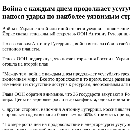
Война с каждым днем продолжает усугу
нанося удары по наиболее уязвимым ст
Война в Украине в той или иной степени ухудшила положение 1
Йорке сказал генеральный секретарь ООН Антониу Гутерриш,
По его словам Антониу Гутерриша, война вызвала сбои в глоба
регионов планеты.
Генсек ООН подчеркнул, что после вторжения России в Украин
отошла на второй план.
"Между тем, война с каждым днем продолжает усугублять трех
экономикам мира. Все это происходит в то время, когда разв
изменений и отсутствие доступа к ресурсам, необходимым для 
Глава ООН обратил внимание, что 36 государств закупают в Р
мира. Цены на зерновые росли и до конфликта, однако война з
С другой стороны, напомнил Антониу Гутерриш, Россия являе
с прошлым годом выросли более чем на 60%. Стоимость природ
"По мере роста цен на продовольствие и энергоресурсы усугубл
покупательная способность, сужаются перспективы экономическ