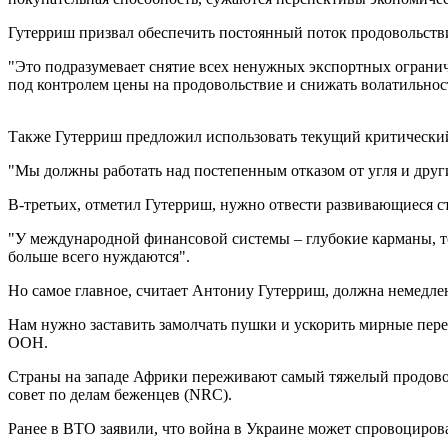
Гутерриш призвал обеспечить постоянный поток продовольстви
"Это подразумевает снятие всех ненужных экспортных огранич
под контролем цены на продовольствие и снижать волатильнос
Также Гутерриш предложил использовать текущий критически
"Мы должны работать над постепенным отказом от угля и друг
В-третьих, отметил Гутерриш, нужно отвести развивающиеся с
"У международной финансовой системы – глубокие карманы, то 
больше всего нуждаются".
Но самое главное, считает Антониу Гутерриш, должна немедлен
Нам нужно заставить замолчать пушки и ускорить мирные перег
ООН.
Страны на западе Африки переживают самый тяжелый продоволь
совет по делам беженцев (NRC).
Ранее в ВТО заявили, что война в Украине может спровоциров