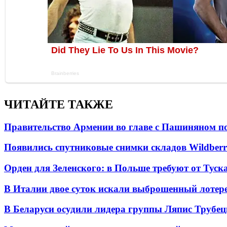
ЧИТАЙТЕ ТАКЖЕ
Правительство Армении во главе с Пашиняном по
Появились спутниковые снимки складов Wildberr
Орден для Зеленского: в Польше требуют от Туск
В Италии двое суток искали выброшенный лоте
В Беларуси осудили лидера группы Ляпис Трубе