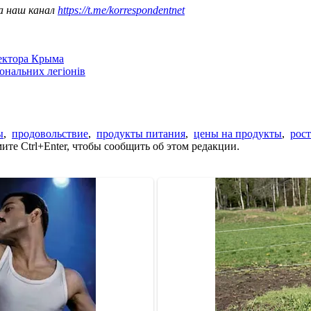
а наш канал
https://t.me/korrespondentnet
сектора Крыма
іональних легіонів
ы
,
продовольствие
,
продукты питания
,
цены на продукты
,
рост
те Ctrl+Enter, чтобы сообщить об этом редакции.