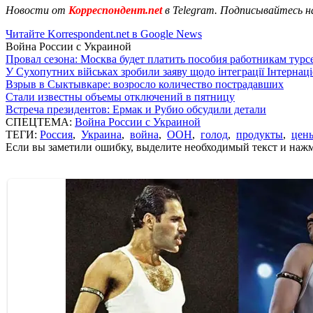
Новости от
Корреспондент.net
в Telegram. Подписывайтесь н
Читайте Korrespondent.net в Google News
Война России с Украиной
Провал сезона: Москва будет платить пособия работникам тур
У Сухопутних військах зробили заяву щодо інтеграції Інтернац
Взрыв в Сыктывкаре: возросло количество пострадавших
Стали известны объемы отключений в пятницу
Встреча президентов: Ермак и Рубио обсудили детали
СПЕЦТЕМА:
Война России с Украиной
ТЕГИ:
Россия
,
Украина
,
война
,
ООН
,
голод
,
продукты
,
цен
Если вы заметили ошибку, выделите необходимый текст и нажми