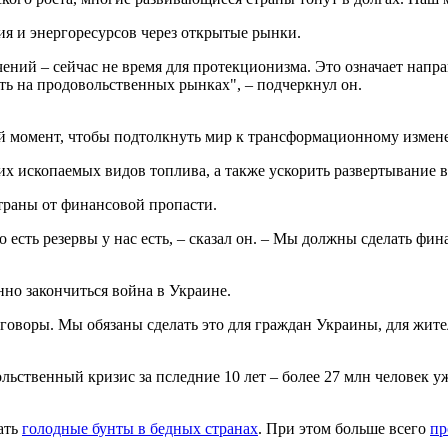
я и энергоресурсов через открытые рынки.
ений – сейчас не время для протекционизма. Это означает нап
ть на продовольственных рынках", – подчеркнул он.
й момент, чтобы подтолкнуть мир к трансформационному измен
их ископаемых видов топлива, а также ускорить развертывание 
траны от финансовой пропасти.
есть резервы у нас есть, – сказал он. – Мы должны сделать фи
но закончиться война в Украине.
оворы. Мы обязаны сделать это для граждан Украины, для жител
ственный кризис за пследние 10 лет – более 27 млн человек у
ать
голодные бунты в бедных странах
. При этом больше всего
пр