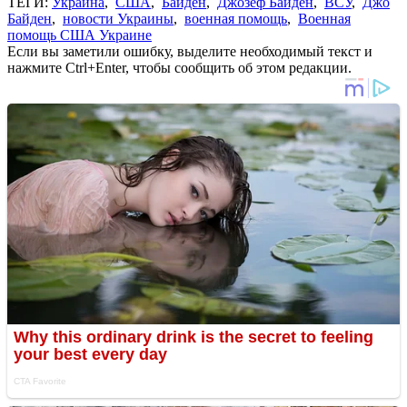
ТЕГИ:
Украина
,
США
,
Байден
,
Джозеф Байден
,
ВСУ
,
Джо
Байден
,
новости Украины
,
военная помощь
,
Военная
помощь США Украине
Если вы заметили ошибку, выделите необходимый текст и
нажмите Ctrl+Enter, чтобы сообщить об этом редакции.