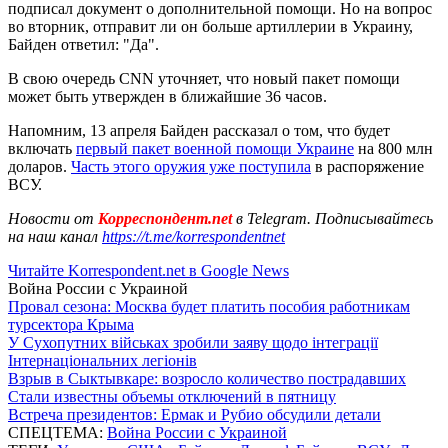
подписал документ о дополнительной помощи. Но на вопрос
во вторник, отправит ли он больше артиллерии в Украину,
Байден ответил: "Да".
В свою очередь CNN уточняет, что новый пакет помощи
может быть утвержден в ближайшие 36 часов.
Напомним, 13 апреля Байден рассказал о том, что будет
включать
первый пакет военной помощи Украине
на 800 млн
доларов.
Часть этого оружия уже поступила
в распоряжение
ВСУ.
Новости от
Корреспондент.net
в Telegram. Подписывайтесь
на наш канал
https://t.me/korrespondentnet
Читайте Korrespondent.net в Google News
Война России с Украиной
Провал сезона: Москва будет платить пособия работникам
турсектора Крыма
У Сухопутних військах зробили заяву щодо інтеграції
Інтернаціональних легіонів
Взрыв в Сыктывкаре: возросло количество пострадавших
Стали известны объемы отключений в пятницу
Встреча президентов: Ермак и Рубио обсудили детали
СПЕЦТЕМА:
Война России с Украиной