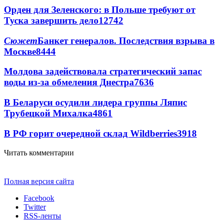
Орден для Зеленского: в Польше требуют от
Туска завершить дело
12742
Сюжет
Банкет генералов. Последствия взрыва в
Москве
8444
Молдова задействовала стратегический запас
воды из-за обмеления Днестра
7636
В Беларуси осудили лидера группы Ляпис
Трубецкой Михалка
4861
В РФ горит очередной склад Wildberries
3918
Читать комментарии
Полная версия сайта
Facebook
Twitter
RSS-ленты