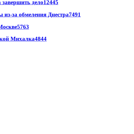
а завершить дело
12445
ы из-за обмеления Днестра
7491
Москве
5763
цкой Михалка
4844