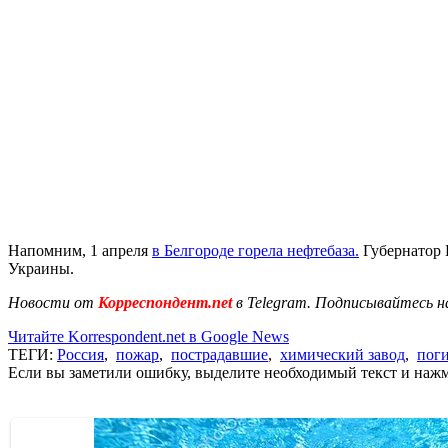
Напомним, 1 апреля
в Белгороде горела нефтебаза.
Губернатор 
Украины.
Новости от
Корреспондент.net
в Telegram. Подписывайтесь н
Читайте Korrespondent.net в Google News
ТЕГИ:
Россия
,
пожар
,
пострадавшие
,
химический завод
,
пог
Если вы заметили ошибку, выделите необходимый текст и нажми