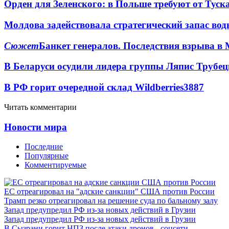
Орден для Зеленского: в Польше требуют от Туск
Молдова задействовала стратегический запас вод
Сюжет
Банкет генералов. Последствия взрыва в 
В Беларуси осудили лидера группы Ляпис Трубе
В РФ горит очередной склад Wildberries
3887
Читать комментарии
Новости мира
Последние
Популярные
Комментируемые
ЕС отреагировал на "адские санкции" США против России
Трамп резко отреагировал на решение суда по бальному залу
Запад предупредил РФ из-за новых действий в Грузии
Запад предупредил РФ из-за новых действий в Грузии
В Сызрани горит НПЗ после атаки дронов - соцсети