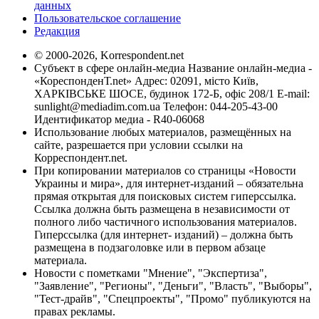
данных
Пользовательское соглашение
Редакция
© 2000-2026, Korrespondent.net
Субъект в сфере онлайн-медиа Название онлайн-медиа -
«КореспонденТ.net» Адрес: 02091, місто Київ,
ХАРКІВСЬКЕ ШОСЕ, будинок 172-Б, офіс 208/1 E-mail:
sunlight@mediadim.com.ua
Телефон: 044-205-43-00
Идентификатор медиа - R40-06068
Использование любых материалов, размещённых на
сайте, разрешается при условии ссылки на
Корреспондент.net.
При копировании материалов со страницы «Новости
Украины и мира», для интернет-изданий – обязательна
прямая открытая для поисковых систем гиперссылка.
Ссылка должна быть размещена в независимости от
полного либо частичного использования материалов.
Гиперссылка (для интернет- изданий) – должна быть
размещена в подзаголовке или в первом абзаце
материала.
Новости с пометками "Мнение", "Экспертиза",
"Заявление", "Регионы", "Деньги", "Власть", "Выборы",
"Тест-драйв", "Спецпроекты", "Промо" публикуются на
правах рекламы.