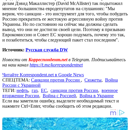
делам Дэвид Макаллистер (David McAllister) так подытожил
мнение большинства евродепутатов на слушаниях: "Мы
верим, что санкции - это инструмент для того, чтобы побудить
Россию прекратить ее жестокую агрессивную войну против
Украины. Но по состоянию на сейчас мы должны сделать
вывод, что они не достигли своей цели. Поэтому я призываю
Еврокомиссию и Совет ЕС хорошо подумать, почему это так,
и позаботиться, чтобы следующий пакет стал последним".
Источник:
Русская служба DW
Новости от
Корреспондент.net
в Telegram. Подписывайтесь
на наш канал
https://t.me/korrespondentnet
Читайте Korrespondent.net в Google News
СПЕЦТЕМА:
Санкции против России
,
Сюжеты
,
Война
России с Украиной
ТЕГИ:
нефть
,
газ
,
ЕС
,
санкции против России
,
военное
вторжение России
,
Война с Россией
,
Война в Украине
Если вы заметили ошибку, выделите необходимый текст и
нажмите Ctrl+Enter, чтобы сообщить об этом редакции.