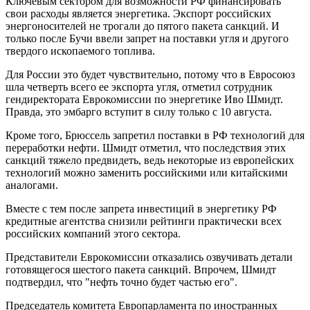
Ключевым сектором для возможности РФ финансировать
свои расходы является энергетика. Экспорт российских
энергоносителей не трогали до пятого пакета санкций. И
только после Бучи ввели запрет на поставки угля и другого
твердого ископаемого топлива.
Для России это будет чувствительно, потому что в Евросоюз
шла четверть всего ее экспорта угля, отметил сотрудник
гендиректората Еврокомиссии по энергетике Иво Шмидт.
Правда, это эмбарго вступит в силу только с 10 августа.
Кроме того, Брюссель запретил поставки в РФ технологий для
переработки нефти. Шмидт отметил, что последствия этих
санкций тяжело предвидеть, ведь некоторые из европейских
технологий можно заменить российскими или китайскими
аналогами.
Вместе с тем после запрета инвестиций в энергетику РФ
кредитные агентства снизили рейтинги практически всех
российских компаний этого сектора.
Представители Еврокомиссии отказались озвучивать детали
готовящегося шестого пакета санкций. Впрочем, Шмидт
подтвердил, что "нефть точно будет частью его".
Председатель комитета Европарламента по иностранных