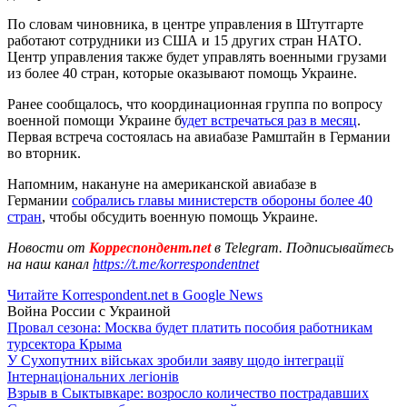
По словам чиновника, в центре управления в Штутгарте
работают сотрудники из США и 15 других стран НАТО.
Центр управления также будет управлять военными грузами
из более 40 стран, которые оказывают помощь Украине.
Ранее сообщалось, что координационная группа по вопросу
военной помощи Украине б
удет встречаться раз в месяц
.
Первая встреча состоялась на авиабазе Рамштайн в Германии
во вторник.
Напомним, накануне на американской авиабазе в
Германии
собрались главы министерств обороны более 40
стран
, чтобы обсудить военную помощь Украине.
Новости от
Корреспондент.net
в Telegram. Подписывайтесь
на наш канал
https://t.me/korrespondentnet
Читайте Korrespondent.net в Google News
Война России с Украиной
Провал сезона: Москва будет платить пособия работникам
турсектора Крыма
У Сухопутних військах зробили заяву щодо інтеграції
Інтернаціональних легіонів
Взрыв в Сыктывкаре: возросло количество пострадавших