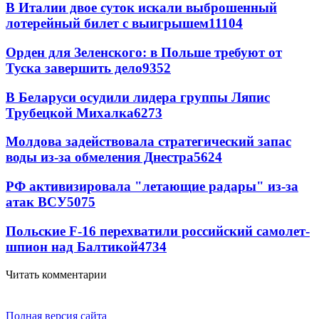
В Италии двое суток искали выброшенный
лотерейный билет с выигрышем
11104
Орден для Зеленского: в Польше требуют от
Туска завершить дело
9352
В Беларуси осудили лидера группы Ляпис
Трубецкой Михалка
6273
Молдова задействовала стратегический запас
воды из-за обмеления Днестра
5624
РФ активизировала "летающие радары" из-за
атак ВСУ
5075
Польские F-16 перехватили российский самолет-
шпион над Балтикой
4734
Читать комментарии
Полная версия сайта