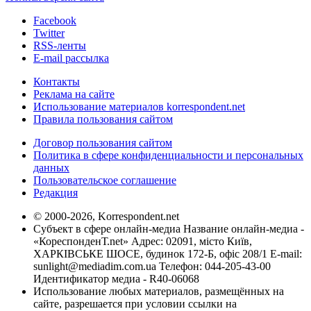
Facebook
Twitter
RSS-ленты
E-mail рассылка
Контакты
Реклама на сайте
Использование материалов korrespondent.net
Правила пользования сайтом
Договор пользования сайтом
Политика в сфере конфиденциальности и персональных
данных
Пользовательское соглашение
Редакция
© 2000-2026, Korrespondent.net
Субъект в сфере онлайн-медиа Название онлайн-медиа -
«КореспонденТ.net» Адрес: 02091, місто Київ,
ХАРКІВСЬКЕ ШОСЕ, будинок 172-Б, офіс 208/1 E-mail:
sunlight@mediadim.com.ua
Телефон: 044-205-43-00
Идентификатор медиа - R40-06068
Использование любых материалов, размещённых на
сайте, разрешается при условии ссылки на