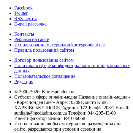
Facebook
Twitter
RSS-ленты
E-mail рассылка
Контакты
Реклама на сайте
Использование материалов korrespondent.net
Правила пользования сайтом
Договор пользования сайтом
Политика в сфере конфиденциальности и персональных
данных
Пользовательское соглашение
Редакция
© 2000-2026, Korrespondent.net
Субъект в сфере онлайн-медиа Название онлайн-медиа -
«КореспонденТ.net» Адрес: 02091, місто Київ,
ХАРКІВСЬКЕ ШОСЕ, будинок 172-Б, офіс 208/1 E-mail:
sunlight@mediadim.com.ua
Телефон: 044-205-43-00
Идентификатор медиа - R40-06068
Использование любых материалов, размещённых на
сайте, разрешается при условии ссылки на