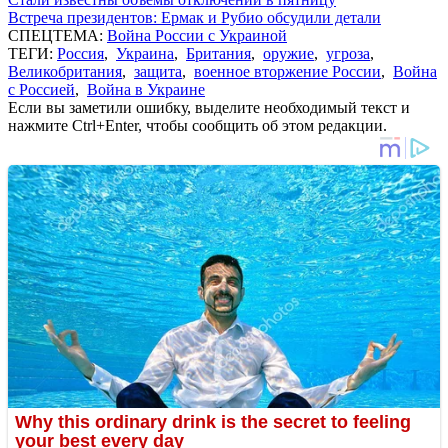
Встреча президентов: Ермак и Рубио обсудили детали
СПЕЦТЕМА:
Война России с Украиной
ТЕГИ:
Россия
,
Украина
,
Британия
,
оружие
,
угроза
,
Великобритания
,
защита
,
военное вторжение России
,
Война
с Россией
,
Война в Украине
Если вы заметили ошибку, выделите необходимый текст и
нажмите Ctrl+Enter, чтобы сообщить об этом редакции.