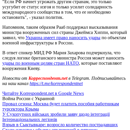
"Если РФ начнет угрожать другим странам, это только
усугубит ее статус изгоя и только усилит солидарность
международного сообщества в том, что ее необходимо
остановить", - указал политик.
Напомним, таким образом Рааб поддержал высказывания
министра вооруженных сил страны Джеймса Хиппи, который
заявил, что
Украина имеет право наносить удары
по объектам
военной инфраструктуры в России.
В ответ спикер МИД РФ Мария Захарова подчеркнула, что
следуя логике британского министра Россия может наносить
удары по военным целям стран НАТО
, которые поставляют
вооружения Киеву.
Новости от
Корреспондент.net
в Telegram. Подписывайтесь
на наш канал
https://t.me/korrespondentnet
Читайте Korrespondent.net в Google News
Война России с Украиной
Провал сезона: Москва будет платить пособия работникам
турсектора Крыма
У Сухопутних військах зробили заяву щодо інтеграції
Інтернаціональних легіонів
Взрыв в Сыктывкаре: возросло количество пострадавших
Стали известны объемы отключений в пятницу