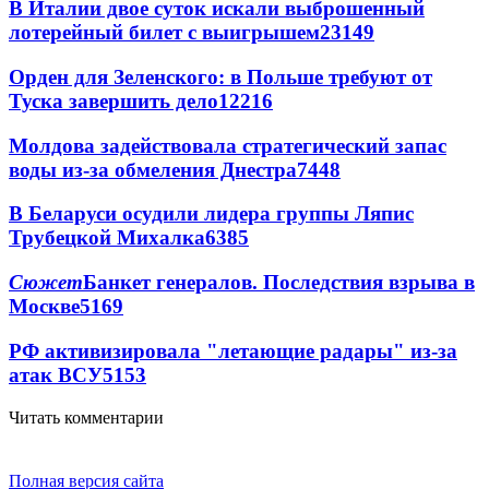
В Италии двое суток искали выброшенный
лотерейный билет с выигрышем
23149
Орден для Зеленского: в Польше требуют от
Туска завершить дело
12216
Молдова задействовала стратегический запас
воды из-за обмеления Днестра
7448
В Беларуси осудили лидера группы Ляпис
Трубецкой Михалка
6385
Сюжет
Банкет генералов. Последствия взрыва в
Москве
5169
РФ активизировала "летающие радары" из-за
атак ВСУ
5153
Читать комментарии
Полная версия сайта