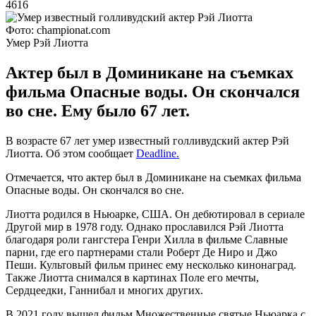
4616
Фото: championat.com
Умер Рэй Лиотта
Актер был в Доминикане на съемках
фильма Опасные воды. Он скончался
во сне. Ему было 67 лет.
В возрасте 67 лет умер известный голливудский актер Рэй
Лиотта. Об этом сообщает
Deadline.
Отмечается, что актер был в Доминикане на съемках фильма
Опасные воды. Он скончался во сне.
Лиотта родился в Ньюарке, США. Он дебютировал в сериале
Другой мир в 1978 году. Однако прославился Рэй Лиотта
благодаря роли гангстера Генри Хилла в фильме Славные
парни, где его партнерами стали Роберт Де Ниро и Джо
Пеши. Культовый фильм принес ему несколько кинонаград.
Также Лиотта снимался в картинах Поле его мечты,
Сердцеедки, Ганнибал и многих других.
В 2021 году вышел фильм Множественные святые Ньюарка с