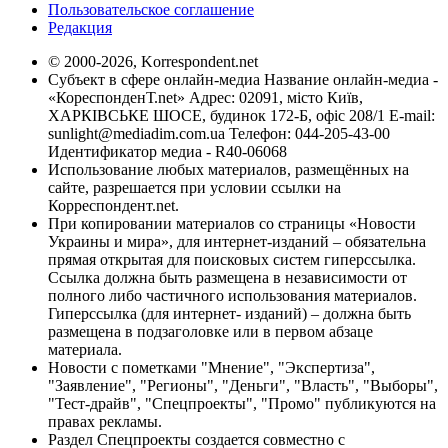
Пользовательское соглашение
Редакция
© 2000-2026, Korrespondent.net
Субъект в сфере онлайн-медиа Название онлайн-медиа -
«КореспонденТ.net» Адрес: 02091, місто Київ,
ХАРКІВСЬКЕ ШОСЕ, будинок 172-Б, офіс 208/1 E-mail:
sunlight@mediadim.com.ua
Телефон: 044-205-43-00
Идентификатор медиа - R40-06068
Использование любых материалов, размещённых на
сайте, разрешается при условии ссылки на
Корреспондент.net.
При копировании материалов со страницы «Новости
Украины и мира», для интернет-изданий – обязательна
прямая открытая для поисковых систем гиперссылка.
Ссылка должна быть размещена в независимости от
полного либо частичного использования материалов.
Гиперссылка (для интернет- изданий) – должна быть
размещена в подзаголовке или в первом абзаце
материала.
Новости с пометками "Мнение", "Экспертиза",
"Заявление", "Регионы", "Деньги", "Власть", "Выборы",
"Тест-драйв", "Спецпроекты", "Промо" публикуются на
правах рекламы.
Раздел Спецпроекты создается совместно с