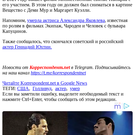
его участием. В этом году он должен был сниматься в картине
Вещество с Деми Мур и Маргарет Куэлли.
Напомним,
умерла актриса Александра Яковлева
, известная
по ролям в фильмах Экипаж, Чародеи и Человек с бульвара
Капуцинов.
Также сообщалось, что скончался советский и российский
актер Геннадий Юхтин.
Новости от
Корреспондент.net
в Telegram. Подписывайтесь
на наш канал
https://t.me/korrespondentnet
Читайте Korrespondent.net в Google News
ТЕГИ:
США
,
Голливуд
,
актер
,
умер
Если вы заметили ошибку, выделите необходимый текст и
нажмите Ctrl+Enter, чтобы сообщить об этом редакции.