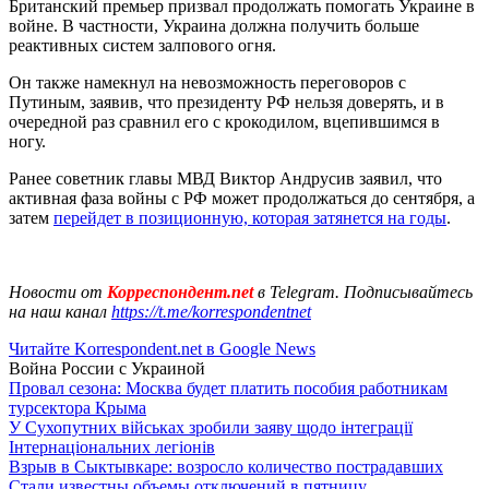
Британский премьер призвал продолжать помогать Украине в
войне. В частности, Украина должна получить больше
реактивных систем залпового огня.
Он также намекнул на невозможность переговоров с
Путиным, заявив, что президенту РФ нельзя доверять, и в
очередной раз сравнил его с крокодилом, вцепившимся в
ногу.
Ранее советник главы МВД Виктор Андрусив заявил, что
активная фаза войны с РФ может продолжаться до сентября, а
затем
перейдет в позиционную, которая затянется на годы
.
Новости от
Корреспондент.net
в Telegram. Подписывайтесь
на наш канал
https://t.me/korrespondentnet
Читайте Korrespondent.net в Google News
Война России с Украиной
Провал сезона: Москва будет платить пособия работникам
турсектора Крыма
У Сухопутних військах зробили заяву щодо інтеграції
Інтернаціональних легіонів
Взрыв в Сыктывкаре: возросло количество пострадавших
Стали известны объемы отключений в пятницу