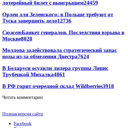
лотерейный билет с выигрышем
24459
Орден для Зеленского: в Польше требуют от
Туска завершить дело
12736
Сюжет
Банкет генералов. Последствия взрыва в
Москве
8028
Молдова задействовала стратегический запас
воды из-за обмеления Днестра
7624
В Беларуси осудили лидера группы Ляпис
Трубецкой Михалка
4861
В РФ горит очередной склад Wildberries
3918
Читать комментарии
Полная версия сайта
Facebook