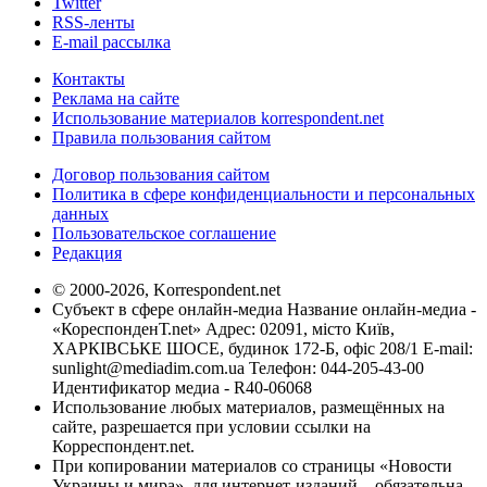
Twitter
RSS-ленты
E-mail рассылка
Контакты
Реклама на сайте
Использование материалов korrespondent.net
Правила пользования сайтом
Договор пользования сайтом
Политика в сфере конфиденциальности и персональных
данных
Пользовательское соглашение
Редакция
© 2000-2026, Korrespondent.net
Субъект в сфере онлайн-медиа Название онлайн-медиа -
«КореспонденТ.net» Адрес: 02091, місто Київ,
ХАРКІВСЬКЕ ШОСЕ, будинок 172-Б, офіс 208/1 E-mail:
sunlight@mediadim.com.ua
Телефон: 044-205-43-00
Идентификатор медиа - R40-06068
Использование любых материалов, размещённых на
сайте, разрешается при условии ссылки на
Корреспондент.net.
При копировании материалов со страницы «Новости
Украины и мира», для интернет-изданий – обязательна